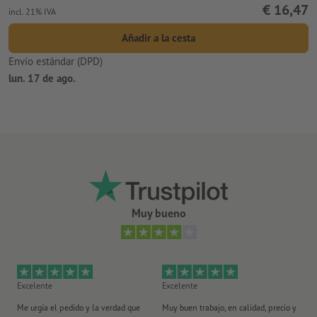
€ 16,47
incl. 21% IVA
Añadir a la cesta
Envío estándar (DPD)
lun. 17 de ago.
Muy bueno
Excelente
Excelente
Ex
Me urgía el pedido y la verdad que
Muy buen trabajo, en calidad, precio y
Me