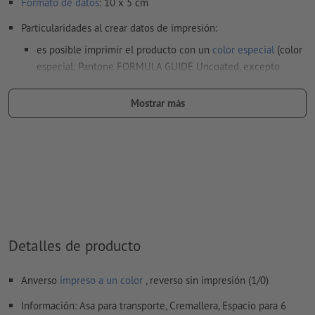
Formato de datos
: 10 x 5 cm
Particularidades al crear datos de impresión:
es posible imprimir el producto con un
color especial
(color
especial: Pantone FORMULA GUIDE Uncoated, excepto
metálico y neón)
Mostrar más
al
imprimir con color blanco
, el material de soporte puede
translucirse
El archivo PDF listo para imprimir solo puede contener
vectores; no son aptas las imágenes y plantillas con
extensión JPEG o TIFF
Encontrarás más información y consejos sobre
datos vectoriales
en nuestro centro de ayuda.
Detalles de producto
No corregimos las
faltas de ortografía y de sintaxis
Anverso
impreso a un color
, reverso sin impresión (1/0)
¿Cómo creo archivos de impresión correctamente?
Información: Asa para transporte, Cremallera, Espacio para 6