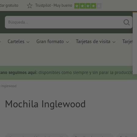
dar gratuito
Trustpilot - Muy bueno
Carteles
Gran formato
Tarjetas de visita
Tarjeta
rano seguimos aquí:
disponibles como siempre y sin parar la producción.
a Inglewood
Mochila Inglewood