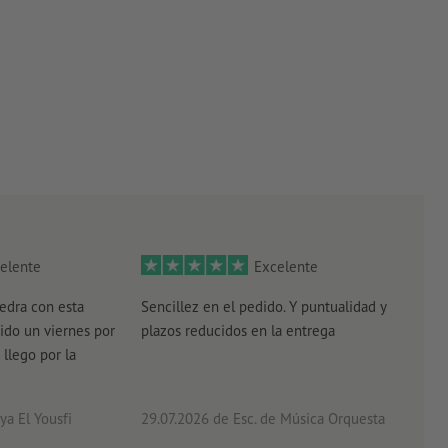
elente
Excelente
edra con esta
Sencillez en el pedido. Y puntualidad y
El r
ido un viernes por
plazos reducidos en la entrega
el e
 llego por la
acab
a El Yousfi
29.07.2026
de Esc. de Música Orquesta
26.0