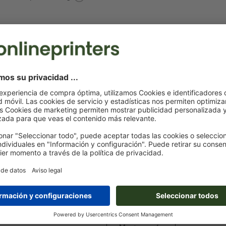
Notas sobre archivos de impresión Mochila
Formato de datos
: 10 x 5 cm
Es posible escoger uno o dos
colores especiales
para el mot
Denomina los campos de color con el correspondiente co
del espacio de color Pantone FORMULA GUIDE Solid Coate
«Pantone 286 C»).
No son posibles los colores metálicos ni neón.
Son posibles los colores de impresión oro (Pantone 871 C
(Pantone 877 C). Para ello, denomina el color sólido crea
datos de impresión como «gold» (oro) o «silver» (plata)
al
imprimir con color blanco
, el material de soporte pued