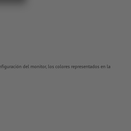
ctores; no
 TIFF
oriales
en
nfiguración del monitor, los colores representados en la