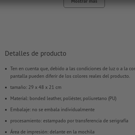
Mostrar más
El archivo PDF listo para imprimir solo puede contener ve
son aptas las imágenes y plantillas con extensión JPEG o
Encontrarás más información y consejos sobre
datos vect
nuestro centro de ayuda.
No corregimos las
faltas de ortografía y de sintaxis
Detalles de producto
¿Cómo creo archivos de impresión correctamente?
Ten en cuenta que, debido a las condiciones de luz o a la co
pantalla pueden diferir de los colores reales del producto.
tamaño: 29 x 48 x 21 cm
Material: bonded leather, poliéster, poliuretano (PU)
Embalaje: no se embala individualmente
procesamiento: estampado por transferencia de serigrafía
Área de impresión: delante en la mochila