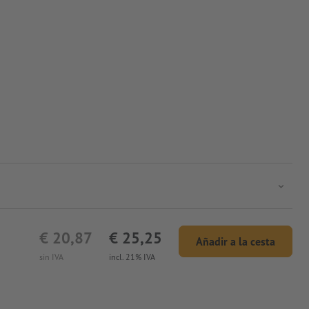
€ 20,87
€ 25,25
Añadir a la cesta
sin IVA
incl. 21% IVA