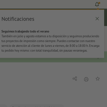
Notificaciones
Iniciar sesión
Ayuda
Lista de favoritos
Cesta
Seguimos trabajando todo el verano
s
Oficina
Adhesivos
También en julio y agosto estamos a tu disposición y seguimos produciendo
tus proyectos de impresión como siempre. Puedes contactar con nuestro
servicio de atención al cliente de lunes a viernes, de 8:00 a 18:00 h. Encarga
tu pedido hoy mismo: con total tranquilidad, sin pausas veraniegas.
imprimir
Compartir
Añadir a