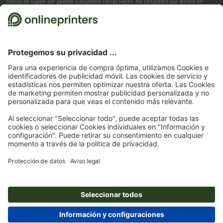
código de cupón por pedido. Canjeable varias veces. No canjeable por dinero en
efectivo. No acumulable con otras promociones. La promoción es válida hasta el
31/08/2026 inclusive.
2
Primero recibes un correo electrónico en el que puedes confirmar tu suscripción al
boletín haciendo clic. Entonces te enviamos el código de descuento y, en el futuro,
nuestro boletín. Por supuesto, te puedes dar de baja en cualquier momento. Importe
máximo del descuento: 150 € del valor del pedido (sin IVA). Canjeable sólo una vez.
Sin pedido mínimo. No canjeable por dinero en efectivo. No acumulable con otras
promociones ni códigos de descuento.
La validez del cupón es de seis semanas tras
la recepción.
3
Solo necesitas introducir el código de cupón CALENDARS10-26 en el campo de la
cesta, y ahorra en productos seleccionados. Sin pedido mínimo. Canjeable varias
veces. No canjeable por dinero en efectivo. No acumulable con otras promociones.
La promoción es válida hasta el 31/08/2026 inclusive.
4
Solo necesitas introducir el código de cupón en el campo de la cesta, y ahorra en
productos seleccionados. Sin pedido mínimo. Canjeable varias veces. No canjeable
por dinero en efectivo. No acumulable con otras promociones. La promoción es
válida hasta el 31/08/2026 inclusive.