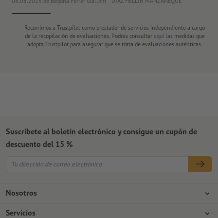
08.08.2026
de Begoña Ferrer Guillem
DIAZ HELLIN MANZANEQUE
30
Recurrimos a Trustpilot como prestador de servicios independiente a cargo
de la recopilación de evaluaciones. Podrás consultar
aquí
las medidas que
adopta Trustpilot para asegurar que se trata de evaluaciones auténticas.
Suscríbete al boletín electrónico y consigue un cupón de
descuento del 15 %
Nosotros
Empresa
Servicios