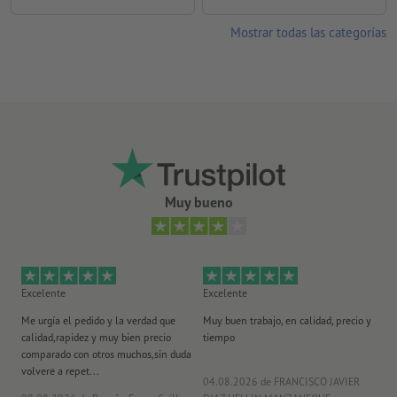
Mostrar todas las categorías
Muy bueno
Excelente
Excelente
Ex
Me urgía el pedido y la verdad que
Muy buen trabajo, en calidad, precio y
Me
calidad,rapidez y muy bien precio
tiempo
im
comparado con otros muchos,sin duda
po
volveré a repet...
ma
04.08.2026
de FRANCISCO JAVIER