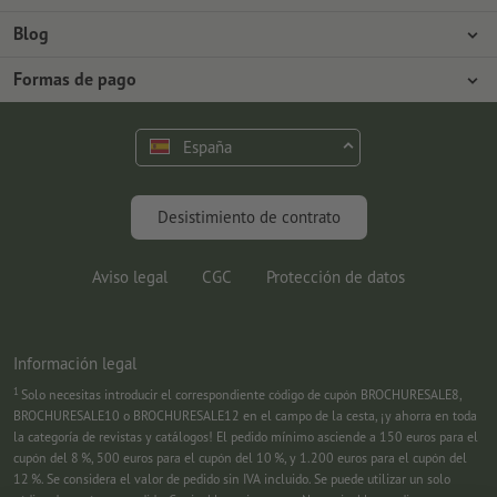
Prensa
Formas de pago
Blog
Empleo y carrera
Envío
Tutoriales de Photoshop
Formas de pago
Protección del medio ambiente
Reclamación
Tutoriales de InDesign
Pago anticipado
Contacto
España
Programa Premium
Fuentes y Herramientas
FAQ
Marketing
Desistimiento de contrato
Aviso legal
CGC
Protección de datos
Información legal
1
Solo necesitas introducir el correspondiente código de cupón BROCHURESALE8,
BROCHURESALE10 o BROCHURESALE12 en el campo de la cesta, ¡y ahorra en toda
la categoría de revistas y catálogos! El pedido mínimo asciende a 150 euros para el
cupón del 8 %, 500 euros para el cupón del 10 %, y 1.200 euros para el cupón del
12 %. Se considera el valor de pedido sin IVA incluido. Se puede utilizar un solo