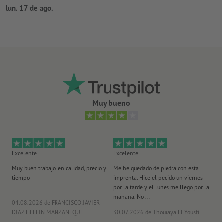
lun. 17 de ago.
Muy bueno
Excelente
Excelente
Ex
Muy buen trabajo, en calidad, precio y
Me he quedado de piedra con esta
Se
tiempo
imprenta. Hice el pedido un viernes
pl
por la tarde y el lunes me llego por la
manana. No ...
04.08.2026
de FRANCISCO JAVIER
29
DIAZ HELLIN MANZANEQUE
30.07.2026
de Thouraya El Yousfi
Or