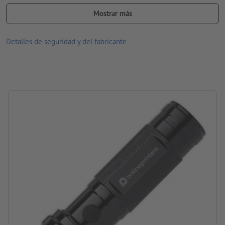
Ten en cuenta que, debido a las condiciones de luz o a la
configuración del monitor, los colores representados o el
Mostrar más
acabado en la pantalla pueden diferir de los colores reales del
producto.
Detalles de seguridad y del fabricante
Material: Metal
tamaño: 17,1 x 13 x 3,8 cm
Pilas: Incluye 3 x AAA
Embalaje: cartón
procesamiento: grabado a láser
ubicación del grabado: en el asa