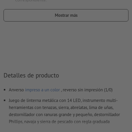
denominación del campo del color: «Laser»
Mostrar más
tipo de color: color sólido
valor de color: a elección
Nota: esta «tinta» solo se usa con fines de fabricación, no es
un grabado a color
El archivo PDF listo para imprimir solo puede contener
vectores; no son aptas las imágenes y plantillas con
extensión JPEG o TIFF
Detalles de producto
Encontrarás más información y consejos sobre
Anverso
impreso a un color
, reverso sin impresión (1/0)
datos vectoriales
en nuestro centro de ayuda.
Juego de linterna metálica con 14 LED, instrumento multi-
No corregimos las
faltas de ortografía y de sintaxis
herramientas con tenazas, sierra, abrelatas, lima de uñas,
destornillador con ranuras grande y pequeño, destornillador
¿Cómo creo archivos de impresión correctamente?
Phillips, navaja y sierra de pescado con regla graduada