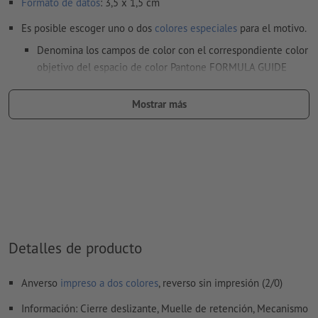
Formato de datos
: 3,5 x 1,5 cm
Es posible escoger uno o dos
colores especiales
para el motivo.
Denomina los campos de color con el correspondiente color
objetivo del espacio de color Pantone FORMULA GUIDE
Solid Coated (p.e. «Pantone 286 C»).
Mostrar más
No son posibles los colores metálicos ni neón.
Son posibles los colores de impresión oro (Pantone 871 C) y
plata (Pantone 877 C). Para ello, denomina el color sólido
creado en tus datos de impresión como «gold» (oro) o
«silver» (plata)
al
imprimir con color blanco
, el material de soporte puede
translucirse
Detalles de producto
El archivo PDF listo para imprimir solo puede contener
vectores; no son aptas las imágenes y plantillas con
Anverso
impreso a dos colores
, reverso sin impresión (2/0)
extensión JPEG o TIFF
Información: Cierre deslizante, Muelle de retención, Mecanismo
Encontrarás más información y consejos sobre