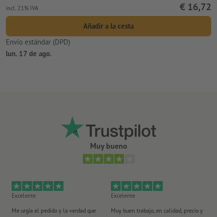
€ 16,72
incl. 21% IVA
Añadir a la cesta
Envío estándar (DPD)
lun. 17 de ago.
Muy bueno
Excelente
Excelente
Ex
Me urgía el pedido y la verdad que
Muy buen trabajo, en calidad, precio y
Me