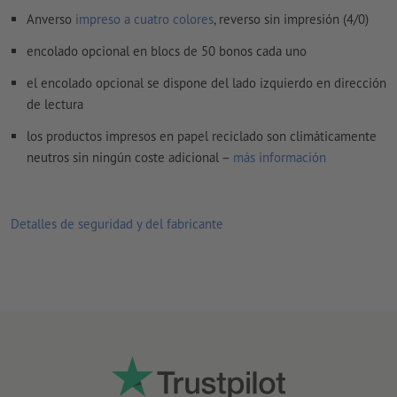
convertidas en curvas
Anverso
impreso a cuatro colores
, reverso sin impresión (4/0)
Modo de color:
CMYK, FOGRA51 (PSO Coated v3) para papeles
encolado opcional en blocs de 50 bonos cada uno
estucados, FOGRA52 (PSO Uncoated v3 FOGRA52) para papel
no cuché
el encolado opcional se dispone del lado izquierdo en dirección
de lectura
No corregimos las
faltas de ortografía y de sintaxis
los productos impresos en papel reciclado son climáticamente
No corregimos los
ajustes de sobreimpresión
neutros sin ningún coste adicional –
más información
Los
comentarios
serán eliminados y no se imprimen
El contenido en los
campos de formulario
se imprime
Detalles de seguridad y del fabricante
Como complemento a los datos de impresión, sube un archivo
de vista previa que aclare las posiciones de las numeraciones
(ejemplo: "solo_vista_previa.pdf").
En este archivo de vista previa, indica también con qué número
debe comenzar la numeración consecutiva. Si no indicas nada,
la numeración comenzará con 000001.