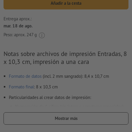
Añadir a la cesta
Entrega aprox.:
mar. 18 de ago.
Peso: aprox.
247 g
Notas sobre archivos de impresión Entradas, 8
x 10,3 cm, impresión a una cara
Formato de datos
(incl. 2 mm sangrado): 8,4 x 10,7 cm
Formato
final
: 8 x 10,3 cm
Particularidades al crear datos de impresión:
Numeración de 6 cifras (sin letras o caracteres especiales)
y/o perforación (también múltiple).
Mostrar más
Se puede elegir libremente el posicionamiento de la
numeración y de la perforación.