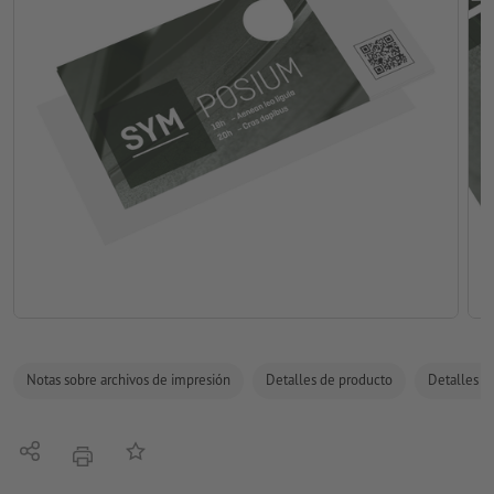
Notas sobre archivos de impresión
Detalles de producto
Detalles de
Compartir
Añadir a lista de favoritos
imprimir