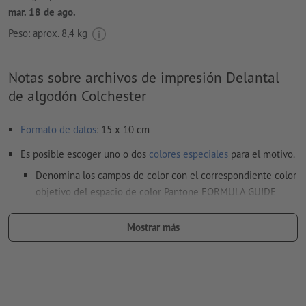
mar. 18 de ago.
Peso: aprox.
8,4 kg
Notas sobre archivos de impresión Delantal
de algodón Colchester
Formato de datos
: 15 x 10 cm
Es posible escoger uno o dos
colores especiales
para el motivo.
Denomina los campos de color con el correspondiente color
objetivo del espacio de color Pantone FORMULA GUIDE
Solid Coated (p.e. «Pantone 286 C»).
Mostrar más
No son posibles los colores metálicos ni neón.
Son posibles los colores de impresión oro (Pantone 871 C) y
plata (Pantone 877 C). Para ello, denomina el color sólido
creado en tus datos de impresión como «gold» (oro) o