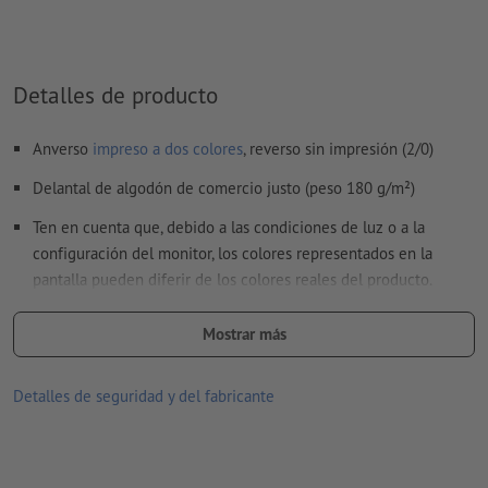
«silver» (plata)
al
imprimir con color blanco
, el material de soporte puede
translucirse
Detalles de producto
El archivo PDF listo para imprimir solo puede contener
vectores; no son aptas las imágenes y plantillas con
Anverso
impreso a dos colores
, reverso sin impresión (2/0)
extensión JPEG o TIFF
Delantal de algodón de comercio justo (peso 180 g/m²)
Encontrarás más información y consejos sobre
datos vectoriales
en nuestro centro de ayuda.
Ten en cuenta que, debido a las condiciones de luz o a la
configuración del monitor, los colores representados en la
No corregimos las
faltas de ortografía y de sintaxis
pantalla pueden diferir de los colores reales del producto.
Material: Algodón
¿Cómo creo archivos de impresión correctamente?
Mostrar más
Embalaje: no se embala individualmente
Detalles de seguridad y del fabricante
procesamiento: serigrafía
Área de impresión: en el compartimento frontal