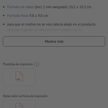
Formato de datos
(incl. 2 mm sangrado): 10,2 x 10,2 cm
Formato
final
: 9,8 x 9,8 cm
para que el motivo no se vea cabeza abajo en el producto
impreso acabado, se deberá tener cuidado con la
dirección de lectura
en los datos de impresión
Mostrar más
Resolución:
300 dpi
Aplicar a todo el perímetro 2 mm
sangrado
, las informaciones
importantes deben tener al menos 4 mm de separación
Plantillas de impresión
respecto del borde del formato final
Las fuentes
han de estar completamente incrustadas o
convertidas en curvas
Modo de color:
CMYK, FOGRA51 (PSO Coated v3) para papeles
estucados, FOGRA52 (PSO Uncoated v3 FOGRA52) para papel
Notas sobre archivos de impresión
no cuché