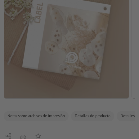
Notas sobre archivos de impresión
Detalles de producto
Detalles de
Compartir
Añadir a lista de favoritos
imprimir