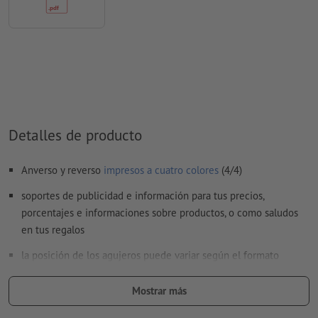
No corregimos las
faltas de ortografía y de sintaxis
No corregimos los
ajustes de sobreimpresión
Los
comentarios
serán eliminados y no se imprimen
El contenido en los
campos de formulario
se imprime
¿Cómo creo archivos de impresión correctamente?
Detalles de producto
Anverso y reverso
impresos a cuatro colores
(4/4)
soportes de publicidad e información para tus precios,
porcentajes e informaciones sobre productos, o como saludos
en tus regalos
la posición de los agujeros puede variar según el formato
los agujeros se realizan según la dirección de lectura en la
Mostrar más
parte superior