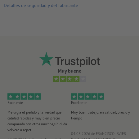
los productos impresos en papel reciclado son climáticamente
Detalles de seguridad y del fabricante
neutros sin ningún coste adicional –
más información
Muy bueno
Excelente
Excelente
Ex
Me urgía el pedido y la verdad que
Muy buen trabajo, en calidad, precio y
Me
calidad,rapidez y muy bien precio
tiempo
im
comparado con otros muchos,sin duda
po
volveré a repet...
ma
04.08.2026
de FRANCISCO JAVIER