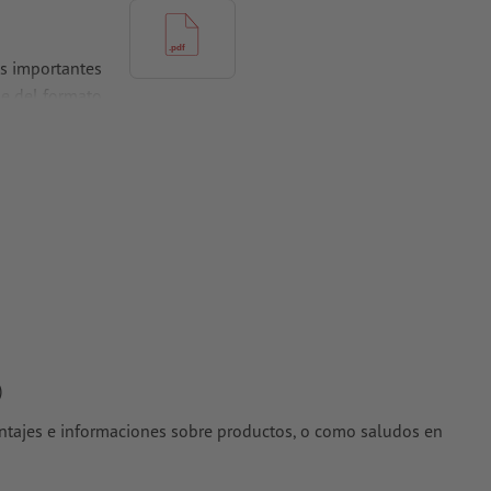
es importantes
e del formato
rtidas en
s estucados,
)
entajes e informaciones sobre productos, o como saludos en