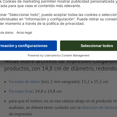
Entrega aprox.:
€ 52,59
jue. 20 de ago.
sin IVA
Peso: aprox.
107,5 g
Notas sobre archivos de impresión Colgante
productos, con 14,8 cm de diámetro, redondo
Formato de datos
(incl. 2 mm sangrado): 15,2 x 15,2 cm
Formato
final
: 14,8 x 14,8 cm
para que el motivo no se vea cabeza abajo en el producto i
acabado, se deberá tener cuidado con la
dirección de lectura
de impresión