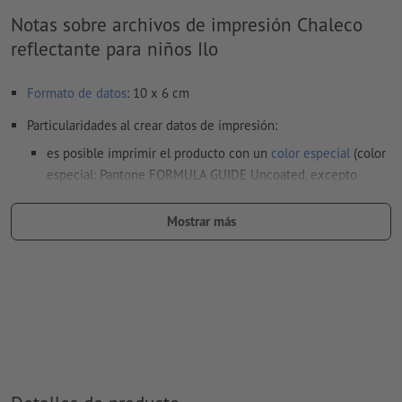
Notas sobre archivos de impresión Chaleco
reflectante para niños Ilo
Formato de datos
: 10 x 6 cm
Particularidades al crear datos de impresión:
es posible imprimir el producto con un
color especial
(color
especial: Pantone FORMULA GUIDE Uncoated, excepto
metálico y neón)
Mostrar más
al
imprimir con color blanco
, el material de soporte puede
translucirse
El archivo PDF listo para imprimir solo puede contener
vectores; no son aptas las imágenes y plantillas con
extensión JPEG o TIFF
Encontrarás más información y consejos sobre
datos vectoriales
en nuestro centro de ayuda.