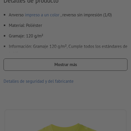
Detalles de producto
No corregimos las
faltas de ortografía y de sintaxis
Anverso
impreso a un color
, reverso sin impresión (1/0)
¿Cómo creo archivos de impresión correctamente?
Material: Poliéster
Gramaje: 120 g/m²
Información: Gramaje 120 g/m², Cumple todos los estándares de
la UE
Tipo de impresión: Serigrafía
Mostrar más
Área de impresión: En el pecho, centrado
Detalles de seguridad y del fabricante
Tamaño: S
procesamiento: serigrafía
Área de impresión: en el pecho (lado del corazón)