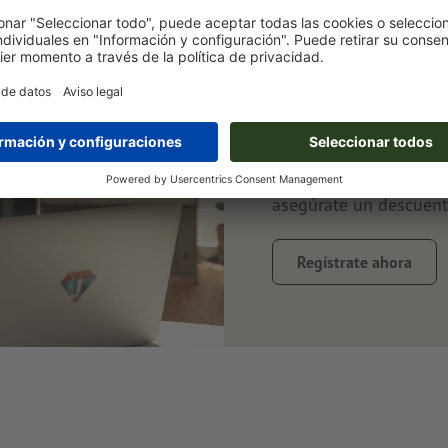
Suscríbete a
ahorra un 1
Siempre bien informad
al tanto de promocione
asegúrate un descuent
Regístrate ahora