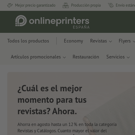
Mejor precio garantizado
Producción propia
Envío están
Todos los productos
Economy
Revistas
Flyers
Artículos promocionales
Restauración
Servicios
Nuevos cuadernos de
notas
Con innovadores materiales como restos de
manzanas y plástico oceánico