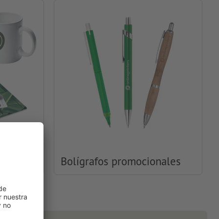
ales
Bolígrafos promocionales