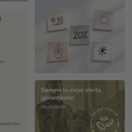
!
 en
o
Siempre la mejor oferta,
¡garantizada!
Más información
satisfechos