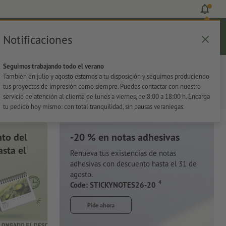
Notificaciones
Iniciar sesión
Ayuda
Lista de favoritos
Cesta
Seguimos trabajando todo el verano
s
Oficina
Adhesivos
También en julio y agosto estamos a tu disposición y seguimos produciendo
tus proyectos de impresión como siempre. Puedes contactar con nuestro
servicio de atención al cliente de lunes a viernes, de 8:00 a 18:00 h. Encarga
tu pedido hoy mismo: con total tranquilidad, sin pausas veraniegas.
to del
-20 % en notas adhesivas
sta el
Renueva tus existencias de notas
adhesivas con descuento hasta el 31 de
agosto.
4
Code: STICKYNOTES26-20
Pide ahora