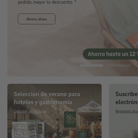
Pide ahora
Seleccíon de verano para
Suscríbe
hoteles y gastronomía
electrón
Descubre el catálogo
Regístrate aho