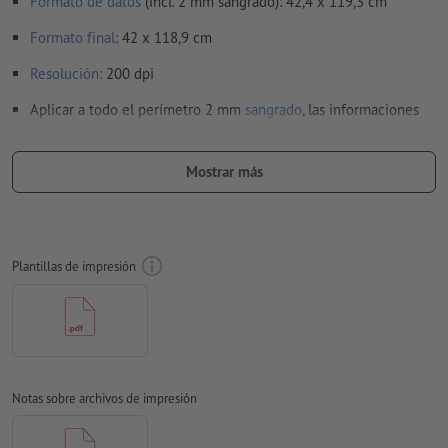
Formato de datos
(incl. 2 mm sangrado): 42,4 x 119,3 cm
Formato
final
: 42 x 118,9 cm
Resolución:
200 dpi
Aplicar a todo el perímetro 2 mm
sangrado
, las informaciones
importantes deben tener al menos 4 mm de separación
respecto del borde del formato final
Mostrar más
Las fuentes
han de estar completamente incrustadas o
convertidas en curvas
Modo de color:
CMYK, FOGRA51 (PSO Coated v3) para papeles
Plantillas de impresión
estucados, FOGRA52 (PSO Uncoated v3 FOGRA52) para papel
no cuché
No corregimos las
faltas de ortografía y de sintaxis
No corregimos los
ajustes de sobreimpresión
Notas sobre archivos de impresión
Los
comentarios
serán eliminados y no se imprimen
El contenido en los
campos de formulario
se imprime