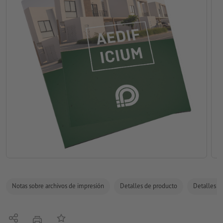
Notas sobre archivos de impresión
Detalles de producto
Detalles de
Compartir
Añadir a lista de favoritos
imprimir