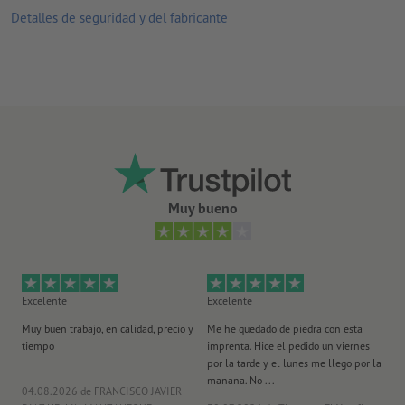
Detalles de seguridad y del fabricante
funda para CD, transparente
Ten en cuenta que en el caso del celofán no se puede asegurar
que se pueda escribir sobre la superficie acabada.
suministro: con troquelado/acanalado y colocado en plano
los productos impresos en papel reciclado son climáticamente
neutros sin ningún coste adicional –
más información
Muy bueno
Excelente
Excelente
Ex
Muy buen trabajo, en calidad, precio y
Me he quedado de piedra con esta
Se
tiempo
imprenta. Hice el pedido un viernes
pl
por la tarde y el lunes me llego por la
manana. No ...
04.08.2026
de FRANCISCO JAVIER
29