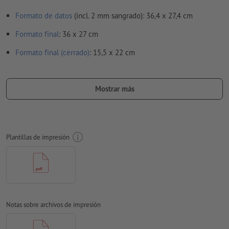
Formato de datos
(incl. 2 mm sangrado): 36,4 x 27,4 cm
Formato
final
: 36 x 27 cm
Formato final (cerrado)
: 15,5 x 22 cm
Particularidades al crear datos de impresión:
Por favor, elimina el contorno de troquelado de la plantilla
Mostrar más
de descarga antes de generar tus datos de impresión.
Acláranos el posicionamiento del contorno de troquelado en
un segundo archivo (archivo de vista previa).
Plantillas de impresión
En el caso de
acabados parciales
como lacado UV o en relieve,
se debe crear un campo de color por separado con la
denominación requerida en el archivo de datos de impresión.
Resolución:
300 dpi
Notas sobre archivos de impresión
Aplicar a todo el perímetro 2 mm
sangrado
, las informaciones
importantes deben tener al menos 4 mm de separación