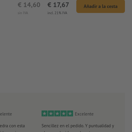
€ 14,60
€ 17,67
Añadir a la cesta
sin IVA
incl. 21% IVA
elente
Excelente
edra con esta
Sencillez en el pedido. Y puntualidad y
El r