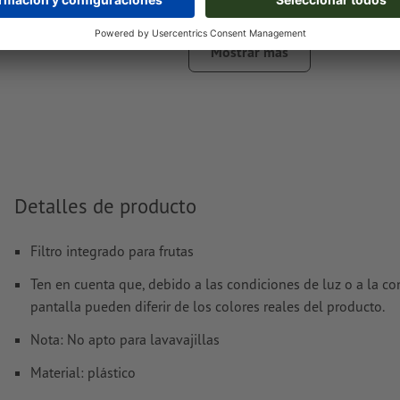
(Pantone 877 C). Para ello, denomina el color sólido crea
datos de impresión como «gold» (oro) o «silver» (plata)
Mostrar más
El archivo PDF listo para imprimir solo puede contener ve
son aptas las imágenes y plantillas con extensión JPEG o
Encontrarás más información y consejos sobre
datos vect
nuestro centro de ayuda.
No corregimos las
faltas de ortografía y de sintaxis
Detalles de producto
¿Cómo creo archivos de impresión correctamente?
Filtro integrado para frutas
Ten en cuenta que, debido a las condiciones de luz o a la co
pantalla pueden diferir de los colores reales del producto.
Nota: No apto para lavavajillas
Material: plástico