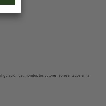
do en tus
ctores; no
 TIFF
oriales
en
nfiguración del monitor, los colores representados en la