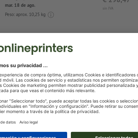
mar. 18 de ago.
sin IVA
Peso: aprox.
10,25 kg
Notas sobre archivos de impresión Botella p
bebidas Toulon
Formato de datos
: 3 x 5 cm
Es posible escoger uno o dos
colores especiales
para el mot
Denomina los campos de color con el correspondiente co
del espacio de color Pantone FORMULA GUIDE Solid Coate
«Pantone 286 C»).
No son posibles los colores metálicos ni neón.
Son posibles los colores de impresión oro (Pantone 871 C