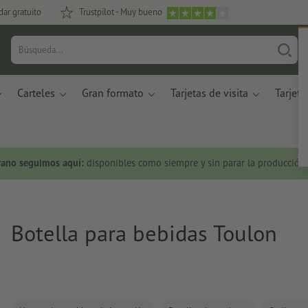
dar gratuito
Trustpilot - Muy bueno
Carteles
Gran formato
Tarjetas de visita
Tarjeta
rano seguimos aquí:
disponibles como siempre y sin parar la producción.
Botella para bebidas Toulon