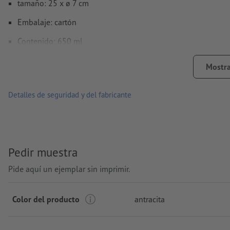
tamaño: 25 x ø 7 cm
Embalaje: cartón
Contenido: 650 ml
procesamiento: tampografía
Mostra
Área de impresión: en la botella
Detalles de seguridad y del fabricante
Pedir muestra
Pide aquí un ejemplar sin imprimir.
Color del producto
antracita