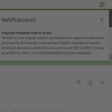
Notificaciones
Iniciar sesión
Ayuda
Lista de favoritos
Cesta
Seguimos trabajando todo el verano
s
Oficina
Adhesivos
También en julio y agosto estamos a tu disposición y seguimos produciendo
tus proyectos de impresión como siempre. Puedes contactar con nuestro
servicio de atención al cliente de lunes a viernes, de 8:00 a 18:00 h. Encarga
tu pedido hoy mismo: con total tranquilidad, sin pausas veraniegas.
imprimir
Compartir
Añadir a