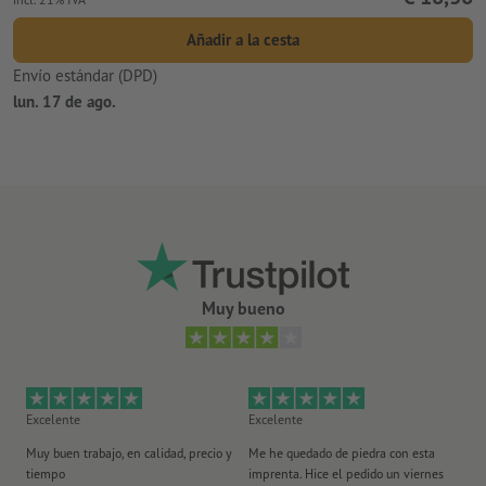
Añadir a la cesta
Envío estándar (DPD)
lun. 17 de ago.
Muy bueno
Excelente
Excelente
Ex
Muy buen trabajo, en calidad, precio y
Me he quedado de piedra con esta
Se
tiempo
imprenta. Hice el pedido un viernes
pl