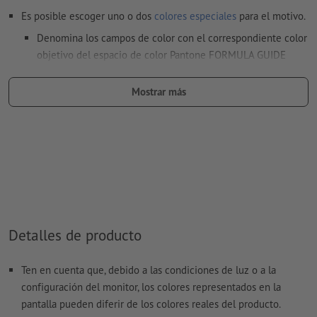
Es posible escoger uno o dos
colores especiales
para el motivo.
Denomina los campos de color con el correspondiente color
objetivo del espacio de color Pantone FORMULA GUIDE
Solid Coated (p.e. «Pantone 286 C»).
Mostrar más
No son posibles los colores metálicos ni neón.
tamaño de fuente: mínimo 12 puntos, la línea más fina de la
fuente 0,45 mm
El archivo PDF listo para imprimir solo puede contener
vectores; no son aptas las imágenes y plantillas con
extensión JPEG o TIFF
Encontrarás más información y consejos sobre
Detalles de producto
datos vectoriales
en nuestro centro de ayuda.
No corregimos las
faltas de ortografía y de sintaxis
Ten en cuenta que, debido a las condiciones de luz o a la
configuración del monitor, los colores representados en la
pantalla pueden diferir de los colores reales del producto.
¿Cómo creo archivos de impresión correctamente?