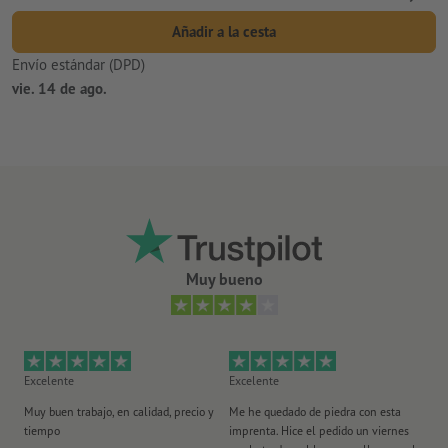
Añadir a la cesta
Envío estándar (DPD)
vie. 14 de ago.
Muy bueno
Excelente
Excelente
Ex
Muy buen trabajo, en calidad, precio y
Me he quedado de piedra con esta
Se
tiempo
imprenta. Hice el pedido un viernes
pl