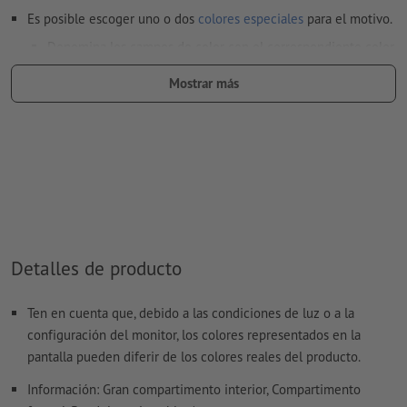
Es posible escoger uno o dos
colores especiales
para el motivo.
Denomina los campos de color con el correspondiente color
objetivo del espacio de color Pantone FORMULA GUIDE
Mostrar más
Solid Coated (p.e. «Pantone 286 C»).
No son posibles los colores metálicos ni neón.
al
imprimir con color blanco
, el material de soporte puede
translucirse
El archivo PDF listo para imprimir solo puede contener
vectores; no son aptas las imágenes y plantillas con
extensión JPEG o TIFF
Detalles de producto
Encontrarás más información y consejos sobre
datos vectoriales
en nuestro centro de ayuda.
Ten en cuenta que, debido a las condiciones de luz o a la
configuración del monitor, los colores representados en la
pantalla pueden diferir de los colores reales del producto.
¿Cómo creo archivos de impresión correctamente?
Información: Gran compartimento interior, Compartimento