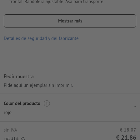
frontal, Bandolera ajustable, Asa para transporte
tamaño: 68 x 20 x 31 cm
Mostrar más
Material: Poliéster (600D)
Embalaje: no se embala individualmente
Detalles de seguridad y del fabricante
procesamiento: Impresión por transferencia
Área de impresión: en la bolsa, centrado
Pedir muestra
Pide aquí un ejemplar sin imprimir.
Color del producto
rojo
sin IVA
€ 18,07
€ 21,86
incl. 21% IVA