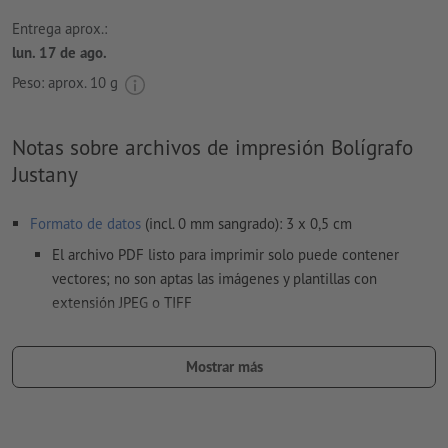
Entrega aprox.:
lun. 17 de ago.
Peso: aprox.
10 g
Notas sobre archivos de impresión Bolígrafo
Justany
Formato de datos
(incl. 0 mm sangrado): 3 x 0,5 cm
El archivo PDF listo para imprimir solo puede contener
vectores; no son aptas las imágenes y plantillas con
extensión JPEG o TIFF
Es posible escoger uno o dos
colores especiales
para el motivo.
Mostrar más
Denomina los campos de color con el correspondiente color
objetivo del espacio de color Pantone FORMULA GUIDE
Solid Coated (p.e. «Pantone 286 C»).