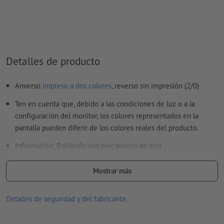
No son posibles los colores metálicos ni neón.
Son posibles los colores de impresión oro (Pantone 871 C) y
plata (Pantone 877 C). Para ello, denomina el color sólido
creado en tus datos de impresión como «gold» (oro) o
«silver» (plata)
Detalles de producto
al
imprimir con color blanco
, el material de soporte puede
Anverso
impreso a dos colores
, reverso sin impresión (2/0)
translucirse
Ten en cuenta que, debido a las condiciones de luz o a la
Encontrarás más información y consejos sobre
datos
configuración del monitor, los colores representados en la
vectoriales
en nuestro centro de ayuda.
pantalla pueden diferir de los colores reales del producto.
tamaño de fuente: mínimo 6 puntos (2,12 mm)
Información: Bolígrafo con mecanismo de giro
No corregimos las
faltas de ortografía y de sintaxis
cartucho: tinta azul
Mostrar más
¿Cómo creo archivos de impresión correctamente?
tamaño: 14,8 x ø 1,2 cm
Detalles de seguridad y del fabricante
Material: plástico
Embalaje: cartón