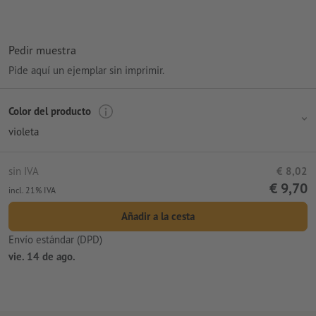
procesamiento: tampografía
Área de impresión: a la derecha del clip
Pedir muestra
Pide aquí un ejemplar sin imprimir.
Color del producto
violeta
sin IVA
€ 8,02
€ 9,70
incl. 21% IVA
Añadir a la cesta
Envío estándar (DPD)
vie. 14 de ago.