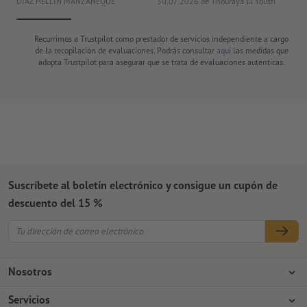
DIAZ HELLIN MANZANEQUE
30.07.2026
de Thouraya El Yousfi
Or
Recurrimos a Trustpilot como prestador de servicios independiente a cargo
de la recopilación de evaluaciones. Podrás consultar
aquí
las medidas que
adopta Trustpilot para asegurar que se trata de evaluaciones auténticas.
Suscríbete al boletín electrónico y consigue un cupón de
descuento del 15 %
Nosotros
Empresa
Servicios