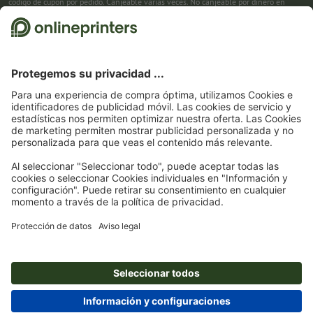
código de cupón por pedido. Canjeable varias veces. No canjeable por dinero en
efectivo. No acumulable con otras promociones. La promoción es válida hasta el
31/08/2026 inclusive.
2
Primero recibes un correo electrónico en el que puedes confirmar tu suscripción al
boletín haciendo clic. Entonces te enviamos el código de descuento y, en el futuro,
nuestro boletín. Por supuesto, te puedes dar de baja en cualquier momento. Importe
máximo del descuento: 150 € del valor del pedido (sin IVA). Canjeable sólo una vez.
Sin pedido mínimo. No canjeable por dinero en efectivo. No acumulable con otras
promociones ni códigos de descuento.
La validez del cupón es de seis semanas tras
la recepción.
3
Solo necesitas introducir el código de cupón CALENDARS10-26 en el campo de la
cesta, y ahorra en productos seleccionados. Sin pedido mínimo. Canjeable varias
veces. No canjeable por dinero en efectivo. No acumulable con otras promociones.
La promoción es válida hasta el 31/08/2026 inclusive.
4
Solo necesitas introducir el código de cupón en el campo de la cesta, y ahorra en
productos seleccionados. Sin pedido mínimo. Canjeable varias veces. No canjeable
por dinero en efectivo. No acumulable con otras promociones. La promoción es
válida hasta el 31/08/2026 inclusive.