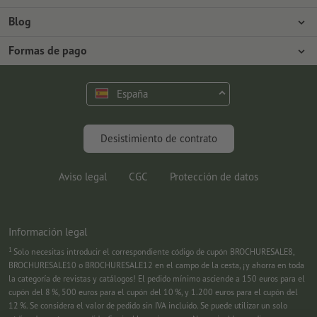
Prensa
Formas de pago
Blog
Empleo y carrera
Envío
Tutoriales de Photoshop
Formas de pago
Protección del medio ambiente
Reclamación
Tutoriales de InDesign
Pago anticipado
Contacto
España
Programa Premium
Fuentes y Herramientas
FAQ
Marketing
Desistimiento de contrato
Aviso legal
CGC
Protección de datos
Información legal
1
Solo necesitas introducir el correspondiente código de cupón BROCHURESALE8,
BROCHURESALE10 o BROCHURESALE12 en el campo de la cesta, ¡y ahorra en toda
la categoría de revistas y catálogos! El pedido mínimo asciende a 150 euros para el
cupón del 8 %, 500 euros para el cupón del 10 %, y 1.200 euros para el cupón del
12 %. Se considera el valor de pedido sin IVA incluido. Se puede utilizar un solo