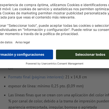
Entrega aprox.:
€ 157,58
mié. 19 de ago.
sin IVA
Peso: aprox.
8,22 kg
Notas sobre archivos de impresión Blocs con
A5, formato horizontal
Formato de datos (páginas interiores)
(incl. 2 mm sangrado): 
cm
Formato
final (páginas interiores)
: 21 x 14,8 cm
espesor de línea: mínimo 0,25 pto. (0,09 mm)
Las líneas finas que se crean con una aplicación del color inf
% por canal de color, debido a la trama de impresión pueden
apariencia entrecortada, irregular, borrosa o agrietada