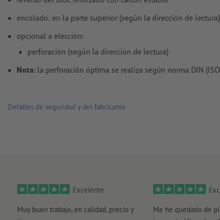
Los
comentarios
serán eliminados y no se imprimen
encolado: en la parte superior (según la dirección de lectura)
El contenido en los
campos de formulario
se imprime
opcional a elección:
perforación (según la dirección de lectura)
¿Cómo creo archivos de impresión correctamente?
Nota:
la perforación óptima se realiza según norma DIN (ISO
Detalles de seguridad y del fabricante
Excelente
Exc
Muy buen trabajo, en calidad, precio y
Me he quedado de pi