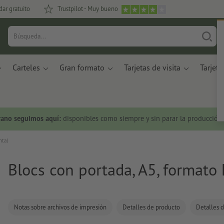
dar gratuito
Trustpilot - Muy bueno
Carteles
Gran formato
Tarjetas de visita
Tarjeta
rano seguimos aquí:
disponibles como siempre y sin parar la producción.
ntal
Blocs con portada, A5, formato 
Notas sobre archivos de impresión
Detalles de producto
Detalles d