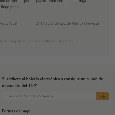
ido un viernes por
plazos reducidos en la entrega
el e
 llego por la
acab
a El Yousfi
29.07.2026
de Esc. de Música Orquesta
26.0
ot para asegurar que se trata de evaluaciones auténticas.
Suscríbete al boletín electrónico y consigue un cupón de
descuento del 15 %
Formas de pago