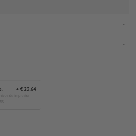
o.
+ € 23,64
chivos de impresión
:00