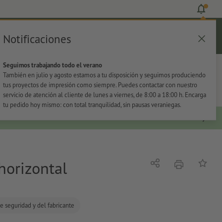
Notificaciones
Iniciar sesión
Ayuda
Lista de favoritos
Cesta
Seguimos trabajando todo el verano
s
Oficina
Adhesivos
También en julio y agosto estamos a tu disposición y seguimos produciendo
tus proyectos de impresión como siempre. Puedes contactar con nuestro
servicio de atención al cliente de lunes a viernes, de 8:00 a 18:00 h. Encarga
tu pedido hoy mismo: con total tranquilidad, sin pausas veraniegas.
horizontal
imprimir
Compartir
Añadir a
e seguridad y del fabricante