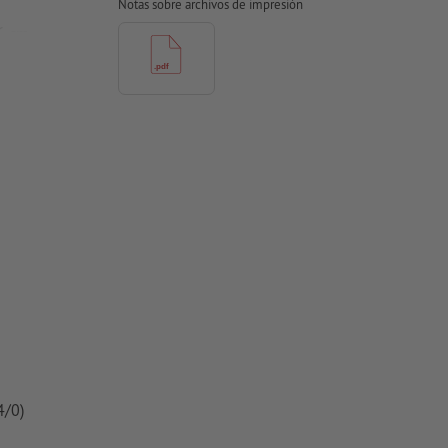
Notas sobre archivos de impresión
,6 cm
es importantes
e del formato
, esto se
 para papel
4/0)