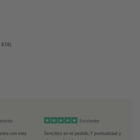
 838).
elente
Excelente
edra con esta
Sencillez en el pedido. Y puntualidad y
El r