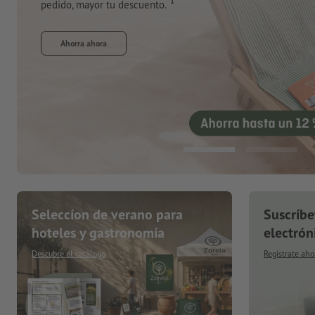
Pide ahora
Seleccíon de verano para
Suscríbe
hoteles y gastronomía
electrón
Descubre el catálogo
Regístrate aho