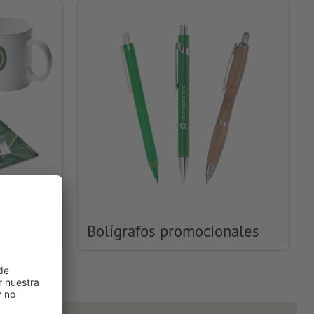
ales
Bolígrafos promocionales