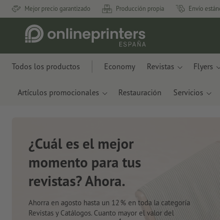
Mejor precio garantizado
Producción propia
Envío están
Todos los productos
Economy
Revistas
Flyers
Artículos promocionales
Restauración
Servicios
Nuevos cuadernos de
notas
Con innovadores materiales como restos de
manzanas y plástico oceánico