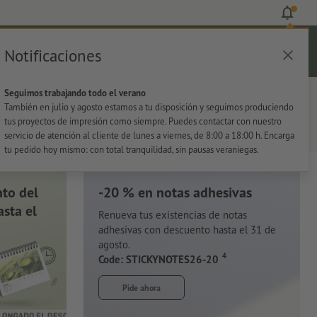
Notificaciones
Iniciar sesión
Ayuda
Lista de favoritos
Cesta
Seguimos trabajando todo el verano
s
Oficina
Adhesivos
También en julio y agosto estamos a tu disposición y seguimos produciendo
tus proyectos de impresión como siempre. Puedes contactar con nuestro
servicio de atención al cliente de lunes a viernes, de 8:00 a 18:00 h. Encarga
tu pedido hoy mismo: con total tranquilidad, sin pausas veraniegas.
to del
-20 % en notas adhesivas
sta el
Renueva tus existencias de notas
adhesivas con descuento hasta el 31 de
agosto.
4
Code: STICKYNOTES26-20
Pide ahora