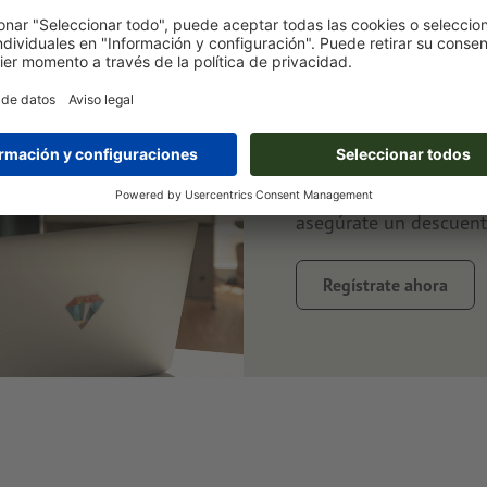
Suscríbete a
ahorra un 1
Siempre bien informad
al tanto de promocione
asegúrate un descuent
Regístrate ahora