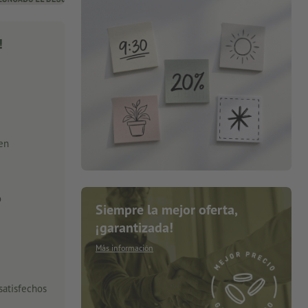
!
 en
o
Siempre la mejor oferta,
¡garantizada!
Más información
satisfechos