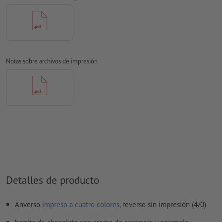
respeta las
disposiciones legales relativas a embalajes impresos para
alimentos
Por favor, elimina el contorno de troquelado de la plantilla
de descarga antes de generar tus datos de impresión.
Notas sobre archivos de impresión
Resolución:
300 dpi
Las fuentes
han de estar completamente incrustadas o
convertidas en curvas
utilizar preferentemente letras sin remates, p. ej. Arial, Verdana,
Helvética, etc.
espesor de línea: mínimo 1 ptos. (0,4 mm)
No corregimos las
faltas de ortografía y de sintaxis
Detalles de producto
No corregimos los
ajustes de sobreimpresión
Anverso
impreso a cuatro colores
, reverso sin impresión (4/0)
Los
comentarios
serán eliminados y no se imprimen