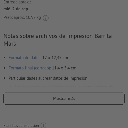
Entrega aprox.:
mié. 2 de sep.
Peso: aprox.
10,97 kg
Notas sobre archivos de impresión Barrita
Mars
Formato de datos
: 12 x 12,35 cm
Formato final (cerrado)
: 11,4 x 3,4 cm
Particularidades al crear datos de impresión:
Las declaraciones obligatorias por ley como contenido,
fecha de caducidad mínima y fabricante/responsable(s) de la
Mostrar más
comercialización se agregan de manera automática durante
el proceso de producción.
Ten en cuenta las áreas
identificadas en la ficha de datos y en la plantilla de
impresión
Plantillas de impresión