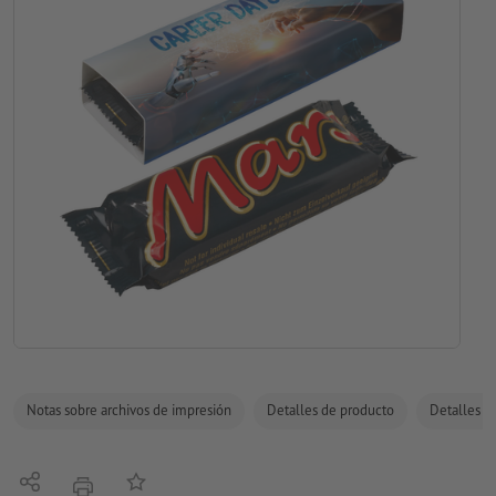
Notas sobre archivos de impresión
Detalles de producto
Detalles de
Compartir
Añadir a lista de favoritos
imprimir