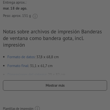
Entrega aprox.:
mar. 18 de ago.
Peso: aprox.
151 g
Notas sobre archivos de impresión Banderas
de ventana como bandera gota, incl.
impresión
Formato de datos
: 37,8 x 68,8 cm
Formato
final
: 31,1 x 61,7 cm
Dimensiones del sistema
: 29 x 82 cm
Resolución:
150 dpi
Mostrar más
Las fuentes
han de estar completamente incrustadas o
convertidas en curvas
Modo de color:
CMYK, FOGRA51 (PSO Coated v3)
Plantillas de impresión