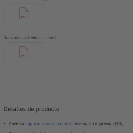
No corregimos las
faltas de ortografía y de sintaxis
No corregimos los
ajustes de sobreimpresión
Los
comentarios
serán eliminados y no se imprimen
Notas sobre archivos de impresión
El contenido en los
campos de formulario
se imprime
¿Cómo creo archivos de impresión correctamente?
Detalles de producto
Anverso
impreso a cuatro colores
, reverso sin impresión (4/0)