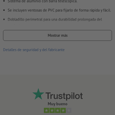
Sistema de aluminio con barra telescópica.
Se incluyen ventosas de PVC para fijarlo de forma rápida y fácil.
Dobladillo perimetral para una durabilidad prolongada del
producto.
Gracias al termofijado tu bandera será muy resistente, además
Mostrar más
de lavable y resistente al planchado.
Detalles de seguridad y del fabricante
muy difícilmente inflamable, en caso de peligro es
autoextinguible (resistencia al fuego de tipo B1)
Nota: el material es levemente translúcido.
Apropiado para su uso en interiores.
Tipo de impresión: sublimación
Muy bueno