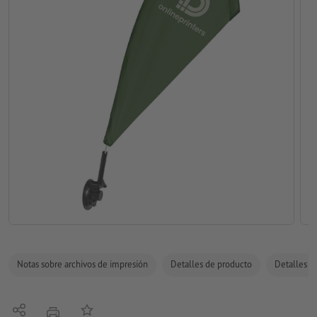
Notas sobre archivos de impresión
Detalles de producto
Detalles de
Compartir
Añadir a lista de favoritos
imprimir