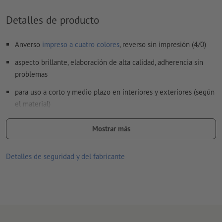
Los
comentarios
serán eliminados y no se imprimen
Detalles de producto
El contenido en los
campos de formulario
se imprime
Anverso
impreso a cuatro colores
, reverso sin impresión (4/0)
¿Cómo creo archivos de impresión correctamente?
aspecto brillante, elaboración de alta calidad, adherencia sin
problemas
para uso a corto y medio plazo en interiores y exteriores (según
el material)
impreso en impresión digital de alta calidad
Mostrar más
incluyen laminado de protección mate, antideslizante:
a prueba de deslizamientos
Detalles de seguridad y del fabricante
certificado de seguro contra cualquier posible daño
personal
resistente a arañazos e impactos
superficie con una marcada textura antideslizante