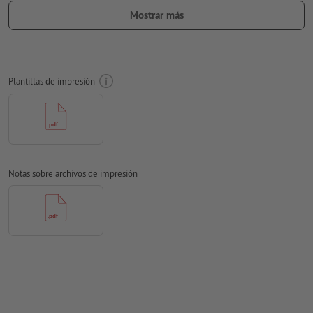
se debe crear un contorno de corte adicional
Mostrar más
Ten en cuenta que, por motivos técnicos, dentro de un
recorte de contorno existente, no se pueden crear otros
recortes de contorno.
Plantillas de impresión
Resolución:
300 dpi
Aplicar a todo el perímetro 2 mm
sangrado
, las informaciones
importantes deben tener al menos 4 mm de separación
respecto del borde del formato final
Las fuentes
han de estar completamente incrustadas o
Notas sobre archivos de impresión
convertidas en curvas
Modo de color:
CMYK, FOGRA51 (PSO Coated v3) para papeles
estucados, FOGRA52 (PSO Uncoated v3 FOGRA52) para papel
no cuché
No corregimos las
faltas de ortografía y de sintaxis
No corregimos los
ajustes de sobreimpresión