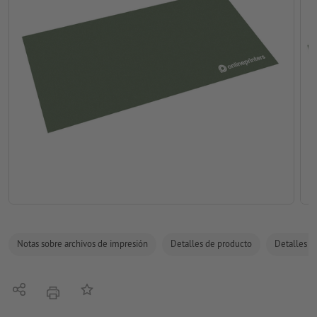
Notas sobre archivos de impresión
Detalles de producto
Detalles de
Compartir
Añadir a lista de favoritos
imprimir