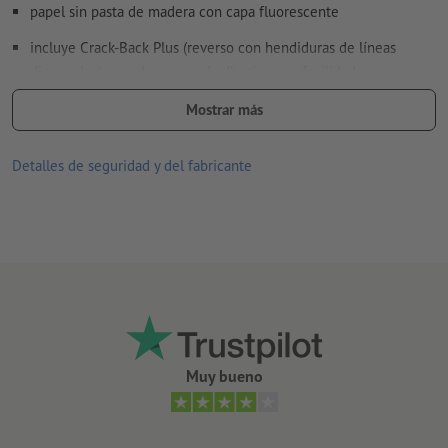
papel sin pasta de madera con capa fluorescente
incluye Crack-Back Plus (reverso con hendiduras de líneas
diagonales) para despegar el adhesivo con facilidad
color de impresión: negro
Mostrar más
con el color de señal del papel, brillante y chillón, y el motivo
Detalles de seguridad y del fabricante
impreso en color negro, logras atraer la atención al máximo
apto para uso en interiores, por ejemplo, como carteles de
seguridad, de advertencia o publicitarios, así como para
codificación de colores
Nota: las imágenes representadas de los productos solo pueden
reproducir la luminosidad real de manera aproximada
Muy bueno