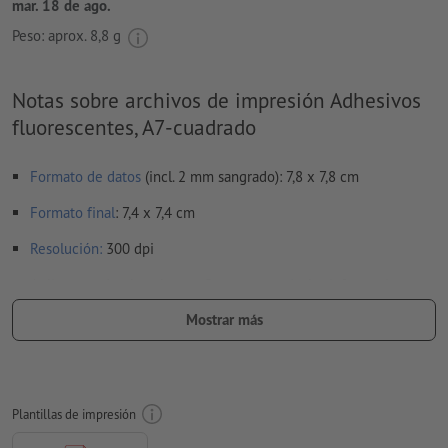
mar. 18 de ago.
Peso: aprox.
8,8 g
Notas sobre archivos de impresión Adhesivos
fluorescentes, A7-cuadrado
Formato de datos
(incl. 2 mm sangrado): 7,8 x 7,8 cm
Formato
final
: 7,4 x 7,4 cm
Resolución:
300 dpi
Aplicar a todo el perímetro 2 mm
sangrado
, las informaciones
importantes deben tener al menos 4 mm de separación
Mostrar más
respecto del borde del formato final
Las fuentes
han de estar completamente incrustadas o
convertidas en curvas
Plantillas de impresión
Modo de color:
CMYK, FOGRA52 (PSO Uncoated v3 FOGRA52)