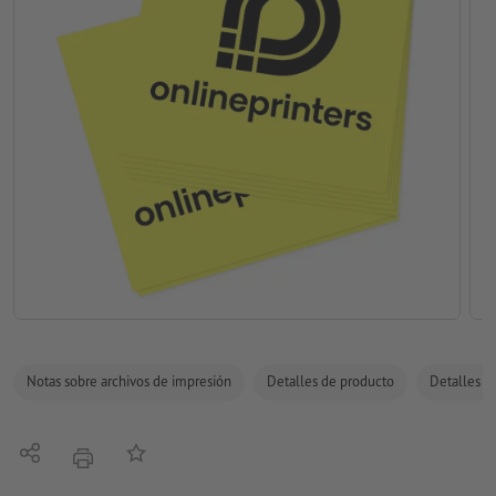
Notas sobre archivos de impresión
Detalles de producto
Detalles de
Compartir
Añadir a lista de favoritos
imprimir