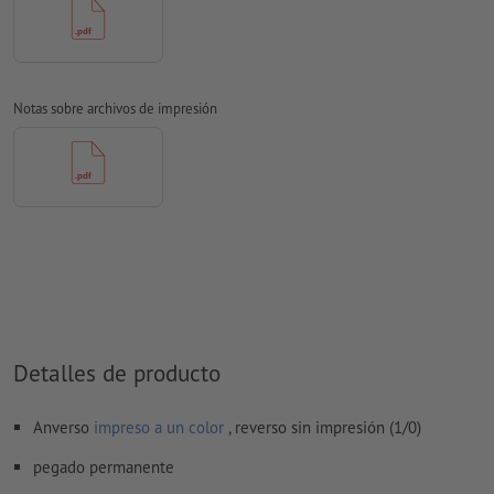
para papel no cuché
No corregimos las
faltas de ortografía y de sintaxis
No corregimos los
ajustes de sobreimpresión
Notas sobre archivos de impresión
Los
comentarios
serán eliminados y no se imprimen
El contenido en los
campos de formulario
se imprime
¿Cómo creo archivos de impresión correctamente?
Detalles de producto
Anverso
impreso a un color
, reverso sin impresión (1/0)
pegado permanente