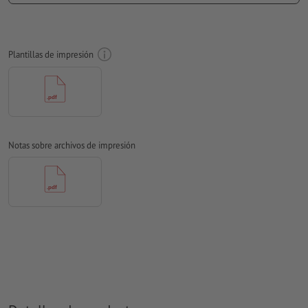
Las fuentes
han de estar completamente incrustadas o
convertidas en curvas
Plantillas de impresión
Modo de color:
CMYK, FOGRA51 (PSO Coated v3) para papeles
estucados
No corregimos las
faltas de ortografía y de sintaxis
No corregimos los
ajustes de sobreimpresión
Notas sobre archivos de impresión
En general, las
transparencias
se deben reducir
Los
comentarios
serán eliminados y no se imprimen
El contenido en los
campos de formulario
se imprime
¿Cómo creo archivos de impresión correctamente?