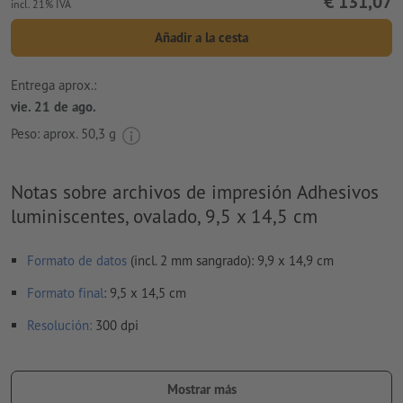
€ 131,07
incl. 21% IVA
Añadir a la cesta
Entrega aprox.:
vie. 21 de ago.
Peso: aprox.
50,3 g
Notas sobre archivos de impresión Adhesivos
luminiscentes, ovalado, 9,5 x 14,5 cm
Formato de datos
(incl. 2 mm sangrado): 9,9 x 14,9 cm
Formato
final
: 9,5 x 14,5 cm
Resolución:
300 dpi
Aplicar a todo el perímetro 2 mm
sangrado
, las informaciones
importantes deben tener al menos 4 mm de separación
Mostrar más
respecto del borde del formato final