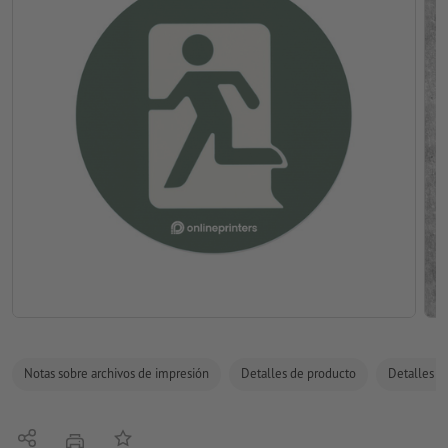
Notas sobre archivos de impresión
Detalles de producto
Detalles de
Compartir
Añadir a lista de favoritos
imprimir