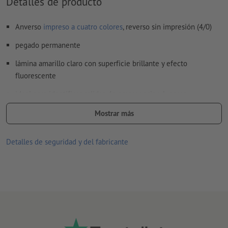
Detalles de producto
Anverso
impreso a cuatro colores
, reverso sin impresión (4/0)
pegado permanente
lámina amarillo claro con superficie brillante y efecto
fluorescente
ideal para identificar salidas de emergencia y lugares
peligrosos, como tableros de información o decoración
Mostrar más
se cumplen los requisitos de la norma DIN 67510 (requisitos
mínimos para productos fotoluminiscentes)
Detalles de seguridad y del fabricante
buena resistencia a la temperatura y a las radiaciones UV
apto para uso en interiores y exteriores
reverso sin hendiduras
cuanto más tiempo permanezcan pegados los adhesivos a un
lugar, más difícil será retirarlos después