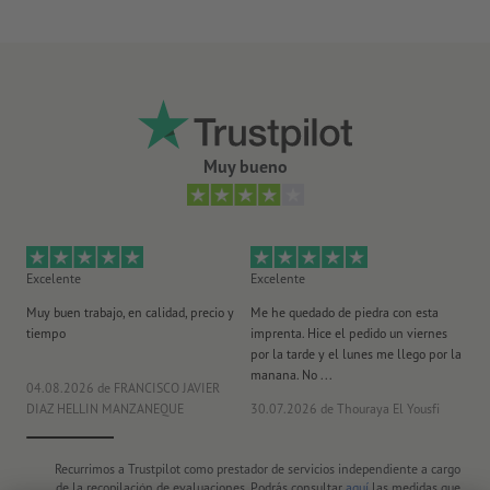
la temperatura y humedad ambiental
Nota: en los adhesivos transparentes no se puede imprimir el
blanco; las zonas blancas en la plantilla de impresión quedan
después transparentes.
Muy bueno
Excelente
Excelente
Ex
Muy buen trabajo, en calidad, precio y
Me he quedado de piedra con esta
Se
tiempo
imprenta. Hice el pedido un viernes
pl
por la tarde y el lunes me llego por la
manana. No ...
04.08.2026
de FRANCISCO JAVIER
29
DIAZ HELLIN MANZANEQUE
30.07.2026
de Thouraya El Yousfi
Or
Recurrimos a Trustpilot como prestador de servicios independiente a cargo
de la recopilación de evaluaciones. Podrás consultar
aquí
las medidas que