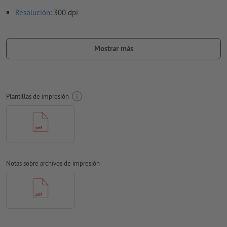
Resolución:
300 dpi
Aplicar a todo el perímetro 2 mm
sangrado
, las informaciones
importantes deben tener al menos 4 mm de separación
Mostrar más
respecto del borde del formato final
Las fuentes
han de estar completamente incrustadas o
convertidas en curvas
Plantillas de impresión
Modo de color:
CMYK, FOGRA51 (PSO Coated v3) para papeles
estucados, FOGRA52 (PSO Uncoated v3 FOGRA52) para papel
no cuché
No corregimos las
faltas de ortografía y de sintaxis
Notas sobre archivos de impresión
No corregimos los
ajustes de sobreimpresión
Los
comentarios
serán eliminados y no se imprimen
El contenido en los
campos de formulario
se imprime