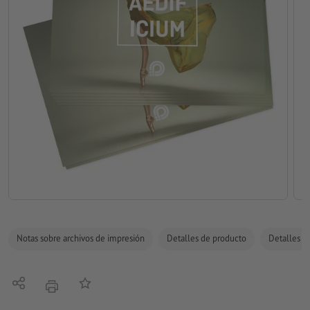
Notas sobre archivos de impresión
Detalles de producto
Detalles de
Compartir
Añadir a lista de favoritos
imprimir