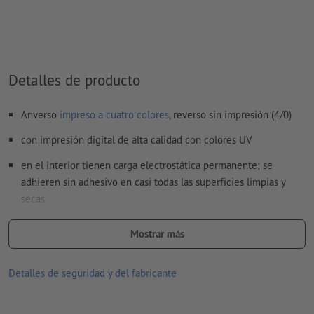
¿Cómo creo archivos de impresión correctamente?
Detalles de producto
Anverso
impreso a cuatro colores
, reverso sin impresión (4/0)
con impresión digital de alta calidad con colores UV
en el interior tienen carga electrostática permanente; se
adhieren sin adhesivo en casi todas las superficies limpias y
secas
no dejan residuos en las superficies; se pueden volver a quitar
Mostrar más
rápidamente y sin problemas
la durabilidad en las superficies depende de:
Detalles de seguridad y del fabricante
la limpieza y la planitud de la superficie
la frecuencia con la que se pega y se retira