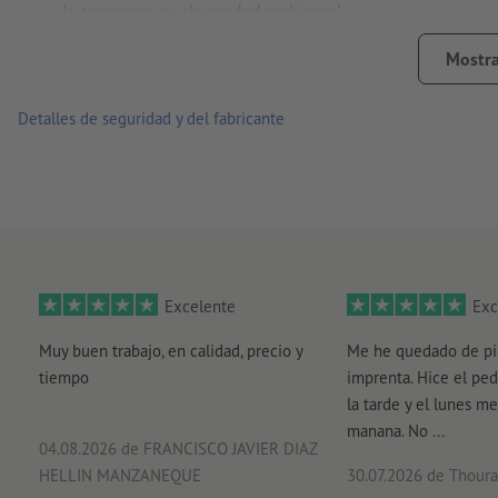
la temperatura y humedad ambiental
Nota: en los adhesivos transparentes no se puede imprimir el
Mostra
quedan después transparentes.
Detalles de seguridad y del fabricante
Excelente
Exc
Muy buen trabajo, en calidad, precio y
Me he quedado de pi
tiempo
imprenta. Hice el ped
la tarde y el lunes me
manana. No ...
04.08.2026
de FRANCISCO JAVIER DIAZ
HELLIN MANZANEQUE
30.07.2026
de Thouray