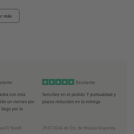
 blanco; las zonas blancas en la plantilla de impresión
r más
elente
Excelente
edra con esta
Sencillez en el pedido. Y puntualidad y
El r
ido un viernes por
plazos reducidos en la entrega
el e
 llego por la
acab
a El Yousfi
29.07.2026
de Esc. de Música Orquesta
26.0