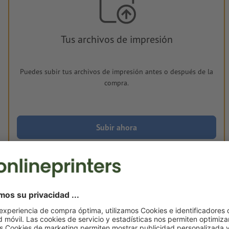
Tus archivos de impresión
Puedes subir tus archivos de impresión antes o después de la
compra.
Subir ahora
Entrega aprox.:
€ 40,63
lun. 24 de ago.
sin IVA
Peso: aprox.
12 g