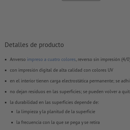
No corregimos las
faltas de ortografía y de sintaxis
No corregimos los
ajustes de sobreimpresión
Los
comentarios
serán eliminados y no se imprimen
El contenido en los
campos de formulario
se imprime
Detalles de producto
¿Cómo creo archivos de impresión correctamente?
Anverso
impreso a cuatro colores
, reverso sin impresión (4/0
con impresión digital de alta calidad con colores UV
en el interior tienen carga electrostática permanente; se adhi
no dejan residuos en las superficies; se pueden volver a qui
la durabilidad en las superficies depende de:
la limpieza y la planitud de la superficie
la frecuencia con la que se pega y se retira