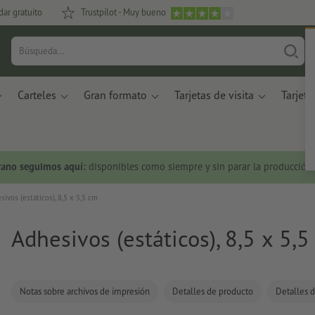
dar gratuito
Trustpilot - Muy bueno
Carteles
Gran formato
Tarjetas de visita
Tarjeta
rano seguimos aquí:
disponibles como siempre y sin parar la producción.
sivos (estáticos), 8,5 x 5,5 cm
Adhesivos (estáticos), 8,5 x 5,
Notas sobre archivos de impresión
Detalles de producto
Detalles d