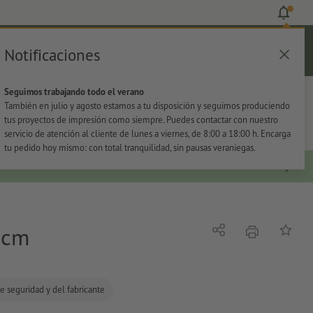
Notificaciones
Iniciar sesión
Ayuda
Lista de favoritos
Cesta
Seguimos trabajando todo el verano
s
Oficina
Adhesivos
También en julio y agosto estamos a tu disposición y seguimos produciendo
tus proyectos de impresión como siempre. Puedes contactar con nuestro
servicio de atención al cliente de lunes a viernes, de 8:00 a 18:00 h. Encarga
tu pedido hoy mismo: con total tranquilidad, sin pausas veraniegas.
5 cm
imprimir
Compartir
Añadir a
e seguridad y del fabricante