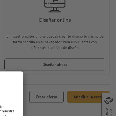
Diseñar online
En nuestro editor online puedes crear tu diseño tú mismo de
forma sencilla en el navegador. Para ello cuentas con
diferentes plantillas de diseño.
Diseñar ahora
€ 49,16
Crear oferta
Añadir a la cesta
incl. 21% IVA