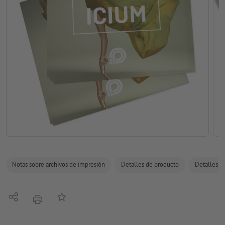
Notas sobre archivos de impresión
Detalles de producto
Detalles de
Compartir
Añadir a lista de favoritos
imprimir