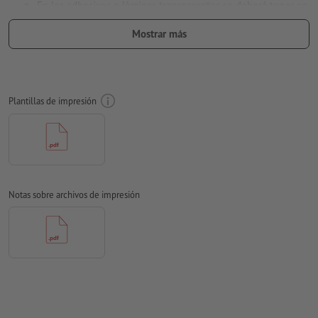
En los adhesivos o láminas transparentes se deberá tener en
cuenta:
Mostrar más
no es posible imprimir elementos blancos
cuanto más claro el color, más transparente resultará la
lámina
Plantillas de impresión
la impresión se realiza del lado correcto (la parte
autoadhesiva es el reverso del motivo)
si su diseño debe ser adherido desde el interior a una
superficie de vidrio para que se vea desde el exterior, la
creación de los datos de impresión debe tener la
Notas sobre archivos de impresión
orientación opuesta
Resolución:
300 dpi
Aplicar a todo el perímetro 2 mm
sangrado
, las informaciones
importantes deben tener al menos 4 mm de separación
respecto del borde del formato final
Las fuentes
han de estar completamente incrustadas o