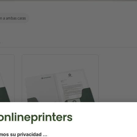
n a ambas caras
A