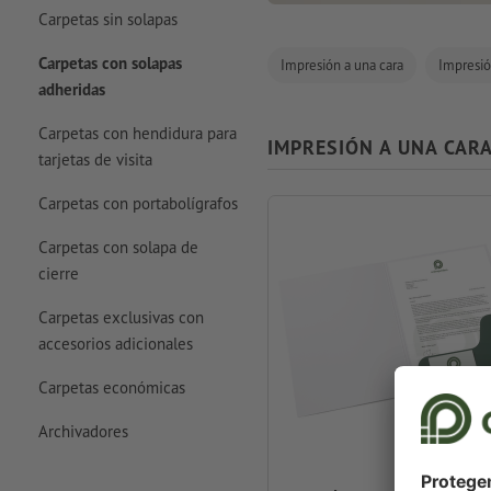
Carpetas sin solapas
Carpetas con solapas
Impresión a una cara
Impresió
adheridas
Carpetas con hendidura para
IMPRESIÓN A UNA CAR
tarjetas de visita
Carpetas con portabolígrafos
Carpetas con solapa de
cierre
Carpetas exclusivas con
accesorios adicionales
Carpetas económicas
Archivadores