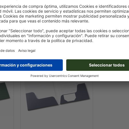
dos solapas
22,0 x 30,5 cm
ARAS