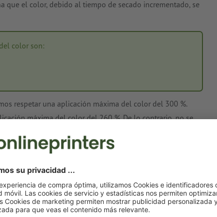
na que el color, debido al tiempo de secado incrementado, se
el color son:
os respetar una aplicación máxima del color del 300 %.
icación máxima del color del 260 %. De lo contrario, no se
 debido a los tiempos de secado muy breves.
la composición 100 % cian, 40 % magenta, 100 % amarillo y
 C + 40 % M + 100 % Y + 60 % K = 300 %