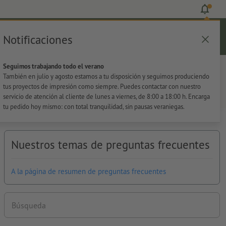
Notificaciones
Iniciar sesión
Ayuda
Lista de favoritos
Cesta
Seguimos trabajando todo el verano
s
Oficina
Adhesivos
También en julio y agosto estamos a tu disposición y seguimos produciendo
tus proyectos de impresión como siempre. Puedes contactar con nuestro
servicio de atención al cliente de lunes a viernes, de 8:00 a 18:00 h. Encarga
tu pedido hoy mismo: con total tranquilidad, sin pausas veraniegas.
Nuestros temas de preguntas frecuentes
A la página de resumen de preguntas frecuentes
Búsqueda