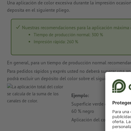
Una aplicación de color excesiva durante la impresión ocasio
deposita en el siguiente pliego.
Nuestras recomendaciones para la aplicación máxima d
Tiempo de producción normal: 300 %
Impresión rápida: 260 %
En general, para un tiempo de producción normal recomendam
Para pedidos rápidos y exprés usted no deberá superar una apl
podrá excluir un depósito del color sobre el siguiente pliego
Ejemplo:
Superficie verde oscura con 
60 % negro
Aplicación del color = 100 %