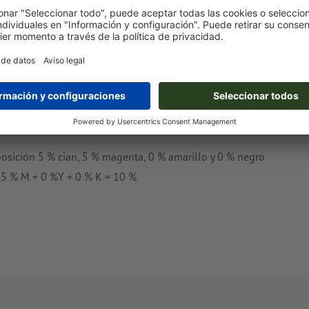
 reconozca poco o nada en el producto impreso, según el
ndamos una aplicación mínima del color de un 3 al 5 % por
solo canal de color (por ejemplo 5 % cian, 0 % magenta, 0 %
osición 5 % cian, 5 % magenta, 0 % amarillo y 0 % negro
+ 5 % M + 0 %Y + 0 % K = 10 %