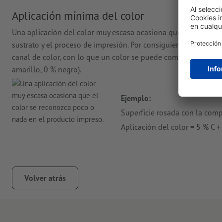
Aplicación mínima del color
Una aplicación del color muy escasa ocasiona que el color se
sustrato y el proceso de impresión. Por consiguiente, recome
canal de color, con lo que un color se puede componer de un 
amarillo, 0 % negro).
Ejemplo:
Superficie rosada con la comp
Aplicación del color = 5 % C 
Volver atrás