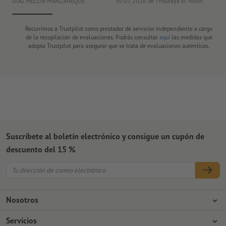
DIAZ HELLIN MANZANEQUE
30.07.2026
de Thouraya El Yousfi
Or
Recurrimos a Trustpilot como prestador de servicios independiente a cargo
de la recopilación de evaluaciones. Podrás consultar
aquí
las medidas que
adopta Trustpilot para asegurar que se trata de evaluaciones auténticas.
Suscríbete al boletín electrónico y consigue un cupón de
descuento del 15 %
Nosotros
Empresa
Servicios