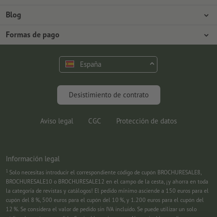
Prensa
Formas de pago
Blog
Empleo y carrera
Envío
Tutoriales de Photoshop
Formas de pago
Protección del medio ambiente
Reclamación
Tutoriales de InDesign
Pago anticipado
Contacto
España
Programa Premium
Fuentes y Herramientas
FAQ
Marketing
Desistimiento de contrato
Aviso legal
CGC
Protección de datos
Información legal
1
Solo necesitas introducir el correspondiente código de cupón BROCHURESALE8,
BROCHURESALE10 o BROCHURESALE12 en el campo de la cesta, ¡y ahorra en toda
la categoría de revistas y catálogos! El pedido mínimo asciende a 150 euros para el
cupón del 8 %, 500 euros para el cupón del 10 %, y 1.200 euros para el cupón del
12 %. Se considera el valor de pedido sin IVA incluido. Se puede utilizar un solo