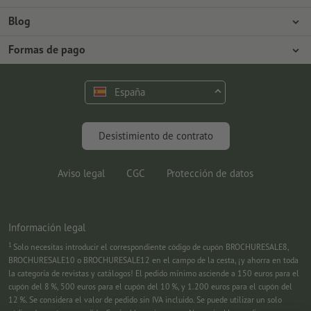
Prensa
Formas de pago
Blog
Empleo y carrera
Envío
Tutoriales de Photoshop
Formas de pago
Protección del medio ambiente
Reclamación
Tutoriales de InDesign
Pago anticipado
Contacto
España
Programa Premium
Fuentes y Herramientas
FAQ
Marketing
Desistimiento de contrato
Aviso legal
CGC
Protección de datos
Información legal
1
Solo necesitas introducir el correspondiente código de cupón BROCHURESALE8,
BROCHURESALE10 o BROCHURESALE12 en el campo de la cesta, ¡y ahorra en toda
la categoría de revistas y catálogos! El pedido mínimo asciende a 150 euros para el
cupón del 8 %, 500 euros para el cupón del 10 %, y 1.200 euros para el cupón del
12 %. Se considera el valor de pedido sin IVA incluido. Se puede utilizar un solo