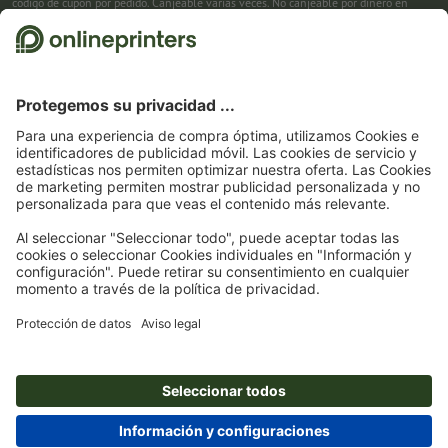
código de cupón por pedido. Canjeable varias veces. No canjeable por dinero en
efectivo. No acumulable con otras promociones. La promoción es válida hasta el
31/08/2026 inclusive.
2
Primero recibes un correo electrónico en el que puedes confirmar tu suscripción al
boletín haciendo clic. Entonces te enviamos el código de descuento y, en el futuro,
nuestro boletín. Por supuesto, te puedes dar de baja en cualquier momento. Importe
máximo del descuento: 150 € del valor del pedido (sin IVA). Canjeable sólo una vez.
Sin pedido mínimo. No canjeable por dinero en efectivo. No acumulable con otras
promociones ni códigos de descuento.
La validez del cupón es de seis semanas tras
la recepción.
3
Solo necesitas introducir el código de cupón CALENDARS10-26 en el campo de la
cesta, y ahorra en productos seleccionados. Sin pedido mínimo. Canjeable varias
veces. No canjeable por dinero en efectivo. No acumulable con otras promociones.
La promoción es válida hasta el 31/08/2026 inclusive.
4
Solo necesitas introducir el código de cupón en el campo de la cesta, y ahorra en
productos seleccionados. Sin pedido mínimo. Canjeable varias veces. No canjeable
por dinero en efectivo. No acumulable con otras promociones. La promoción es
válida hasta el 31/08/2026 inclusive.