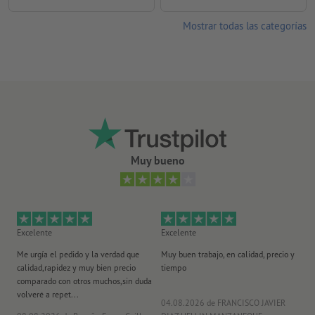
Mostrar todas las categorías
Muy bueno
Excelente
Excelente
Ex
Me urgía el pedido y la verdad que
Muy buen trabajo, en calidad, precio y
Me
calidad,rapidez y muy bien precio
tiempo
im
comparado con otros muchos,sin duda
po
volveré a repet...
ma
04.08.2026
de FRANCISCO JAVIER