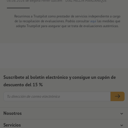
08.08.2026
de Begoña Ferrer Guillem
DIAZ HELLIN MANZANEQUE
30
Recurrimos a Trustpilot como prestador de servicios independiente a cargo
de la recopilación de evaluaciones. Podrás consultar
aquí
las medidas que
adopta Trustpilot para asegurar que se trata de evaluaciones auténticas.
Suscríbete al boletín electrónico y consigue un cupón de
descuento del 15 %
Nosotros
Empresa
Servicios