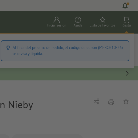
Iniciar sesión
Ayuda
Lista de favoritos
Cesta
s
Oficina
Adhesivos
Al final del proceso de pedido, el código de cupón (MERCH10-26)
se revisa y liquida.
en Nieby
imprimir
Compartir
Añadir a