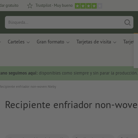
dar gratuito
Trustpilot - Muy bueno
Carteles
Gran formato
Tarjetas de visita
Tarjeta
rano seguimos aquí:
disponibles como siempre y sin parar la producción.
Recipiente enfriador non-woven Nieby
Recipiente enfriador non-wov