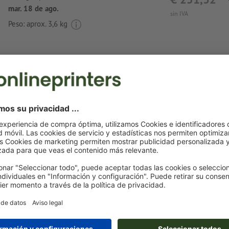
mar. 18 de ago.
sin IVA
Peso: aprox.
3,6 kg
Notas sobre archivos de impresión Recipien
enfriador non-woven Nieby
Formato de datos
: 10 x 5 cm
Particularidades al crear datos de impresión:
es posible imprimir el producto con un
color especial
(col
Pantone FORMULA GUIDE Uncoated, excepto metálico y n
al
imprimir con color blanco
, el material de soporte pued
El archivo PDF listo para imprimir solo puede contener ve
son aptas las imágenes y plantillas con extensión JPEG o