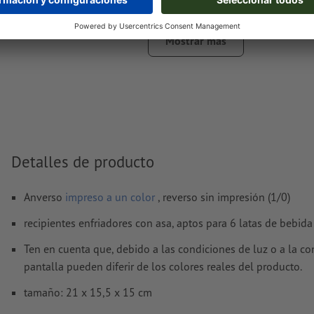
Encontrarás más información y consejos sobre
datos vect
nuestro centro de ayuda.
Mostrar más
No corregimos las
faltas de ortografía y de sintaxis
¿Cómo creo archivos de impresión correctamente?
Detalles de producto
Anverso
impreso a un color
, reverso sin impresión (1/0)
recipientes enfriadores con asa, aptos para 6 latas de bebida
Ten en cuenta que, debido a las condiciones de luz o a la co
pantalla pueden diferir de los colores reales del producto.
tamaño: 21 x 15,5 x 15 cm