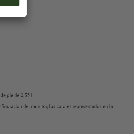
oriales
en
 de pie de 0,33 l
nfiguración del monitor, los colores representados en la