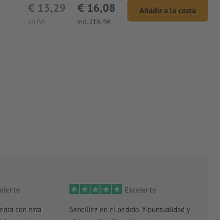
€ 13,29
€ 16,08
Añadir a la cesta
sin IVA
incl. 21% IVA
elente
Excelente
edra con esta
Sencillez en el pedido. Y puntualidad y
El r