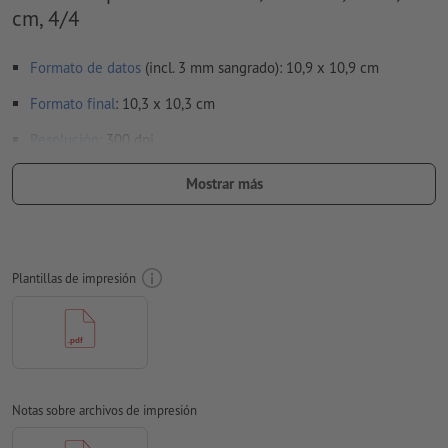
cm, 4/4
Formato de datos
(incl. 3 mm sangrado): 10,9 x 10,9 cm
Formato
final
: 10,3 x 10,3 cm
Resolución:
300 dpi
para los
acabados
se deben tener en cuenta
Mostrar más
especificaciones especiales
aquí
te mostramos cómo crear tus datos de impresión con
acabado parcial en InDesign
Plantillas de impresión
Aplicar a todo el perímetro 3 mm
sangrado
, las informaciones
importantes deben tener al menos 4 mm de separación
respecto del borde del formato final
Las fuentes
han de estar completamente incrustadas o
convertidas en curvas
Notas sobre archivos de impresión
Modo de color:
CMYK, FOGRA52 (PSO Uncoated v3 FOGRA52)