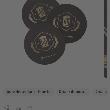
Notas sobre archivos de impresión
Detalles de producto
Detalles de
Compartir
Añadir a lista de favoritos
imprimir