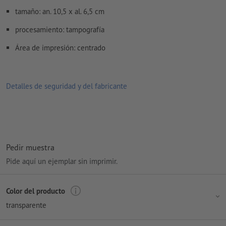
tamaño: an. 10,5 x al. 6,5 cm
Encontrarás más información y consejos sobre
datos vectoriales
en nuestro centro de ayuda.
procesamiento: tampografía
Área de impresión: centrado
¿Cómo creo archivos de impresión correctamente?
Detalles de seguridad y del fabricante
Pedir muestra
Pide aquí un ejemplar sin imprimir.
Color del producto
transparente