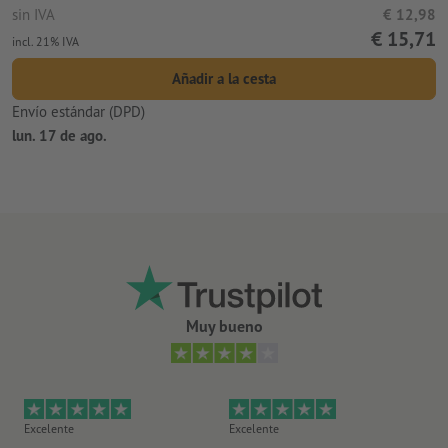
sin IVA
€ 12,98
€ 15,71
incl. 21% IVA
Añadir a la cesta
Envío estándar (DPD)
lun. 17 de ago.
Muy bueno
Excelente
Excelente
Ex