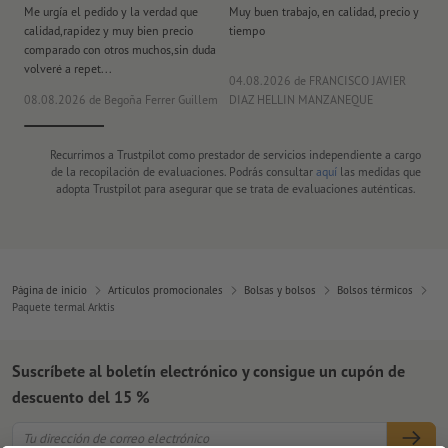
Me urgía el pedido y la verdad que
Muy buen trabajo, en calidad, precio y
Me
calidad,rapidez y muy bien precio
tiempo
im
comparado con otros muchos,sin duda
po
volveré a repet...
ma
04.08.2026
de FRANCISCO JAVIER
08.08.2026
de Begoña Ferrer Guillem
DIAZ HELLIN MANZANEQUE
30
Recurrimos a Trustpilot como prestador de servicios independiente a cargo
de la recopilación de evaluaciones. Podrás consultar
aquí
las medidas que
adopta Trustpilot para asegurar que se trata de evaluaciones auténticas.
Página de inicio
Artículos promocionales
Bolsas y bolsos
Bolsos térmicos
Paquete termal Arktis
Suscríbete al boletín electrónico y consigue un cupón de
descuento del 15 %