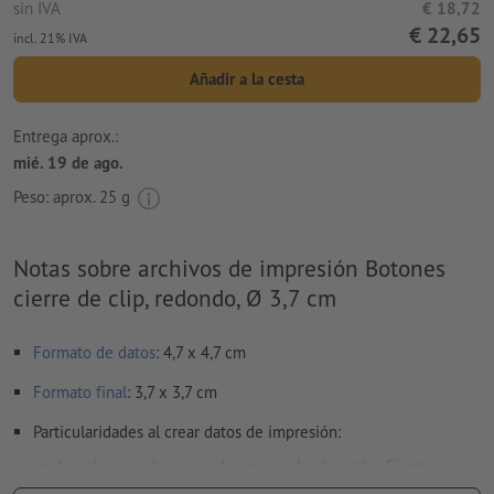
sin IVA
€ 18,72
€ 22,65
incl. 21% IVA
Añadir a la cesta
Entrega aprox.:
mié. 19 de ago.
Peso: aprox.
25 g
Notas sobre archivos de impresión Botones
cierre de clip, redondo, Ø 3,7 cm
Formato de datos
: 4,7 x 4,7 cm
Formato
final
: 3,7 x 3,7 cm
Particularidades al crear datos de impresión:
Las chapas solo se pueden poner desde arriba. Giramos
siempre tus datos de impresión conforme a la dirección de