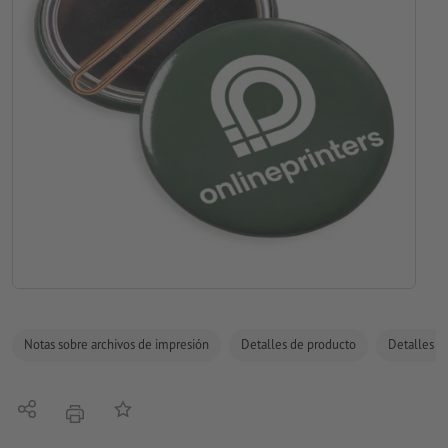
Notas sobre archivos de impresión
Detalles de producto
Detalles de
Compartir
Añadir a lista de favoritos
imprimir