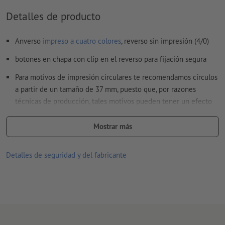
Detalles de producto
No corregimos los
ajustes de sobreimpresión
Los
comentarios
serán eliminados y no se imprimen
Anverso
impreso a cuatro colores
, reverso sin impresión (4/0)
El contenido en los
campos de formulario
se imprime
botones en chapa con clip en el reverso para fijación segura
Para motivos de impresión circulares te recomendamos círculos
¿Cómo creo archivos de impresión correctamente?
a partir de un tamaño de 37 mm, puesto que, por razones
técnicas de producción, tales motivos pueden tener un efecto
descentrado en insignias de 25 mm.
Mostrar más
Para cada pedido solo se puede subir un motivo de impresión.
Detalles de seguridad y del fabricante