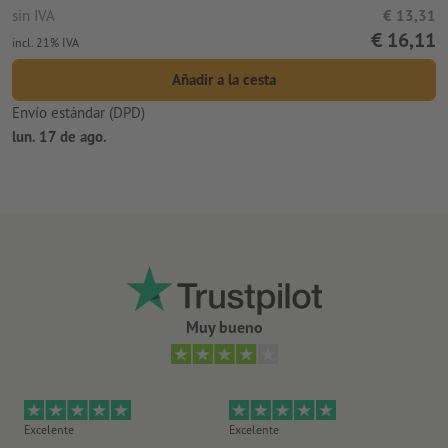
sin IVA
€ 13,31
€ 16,11
incl. 21% IVA
Añadir a la cesta
Envío estándar (DPD)
lun. 17 de ago.
Muy bueno
Excelente
Excelente
Ex