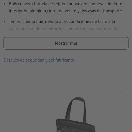
Bolsa nevera forrada de tejido non-woven con revestimiento
Encontrarás más información y consejos sobre
datos
interior de aluminio,cierre de velcro y dos asas de transporte
vectoriales
en nuestro centro de ayuda.
Ten en cuenta que, debido a las condiciones de luz o a la
No corregimos las
faltas de ortografía y de sintaxis
configuración del monitor, los colores representados en la
pantalla pueden diferir de los colores reales del producto.
¿Cómo creo archivos de impresión correctamente?
Mostrar más
Material: aluminio., non-woven
tamaño: 28 x 13 x 23 cm
Detalles de seguridad y del fabricante
Embalaje: no se embala individualmente
procesamiento: estampado por transferencia de serigrafía
Área de impresión: En el frente, centrado