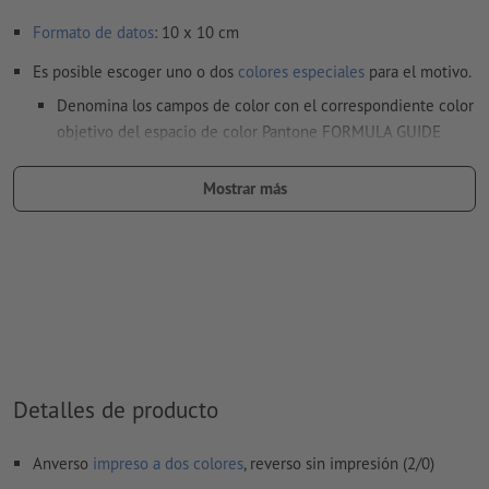
Formato de datos
: 10 x 10 cm
Es posible escoger uno o dos
colores especiales
para el motivo.
Denomina los campos de color con el correspondiente color
objetivo del espacio de color Pantone FORMULA GUIDE
Solid Coated (p.e. «Pantone 286 C»).
Mostrar más
No son posibles los colores metálicos ni neón.
Son posibles los colores de impresión oro (Pantone 871 C) y
plata (Pantone 877 C). Para ello, denomina el color sólido
creado en tus datos de impresión como «gold» (oro) o
«silver» (plata)
al
imprimir con color blanco
, el material de soporte puede
translucirse
Detalles de producto
El archivo PDF listo para imprimir solo puede contener
vectores; no son aptas las imágenes y plantillas con
Anverso
impreso a dos colores
, reverso sin impresión (2/0)
extensión JPEG o TIFF