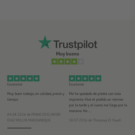
Muy bueno
Excelente
Excelente
Ex
Muy buen trabajo, en calidad, precio y
Me he quedado de piedra con esta
Se
tiempo
imprenta. Hice el pedido un viernes
pl
por la tarde y el lunes me llego por la
manana. No ...
04.08.2026
de FRANCISCO JAVIER
29
DIAZ HELLIN MANZANEQUE
30.07.2026
de Thouraya El Yousfi
Or