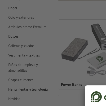
Hogar
Ocio y exteriores
Artículos promo Premium
Dulces
Galletas y salados
Vestimenta y textiles
Paños de limpieza y
almohadillas
Chapas e imanes
Power Banks
Herramientas y tecnología
Navidad