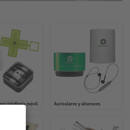
ara telefonía móvil
Auriculares y altavoces