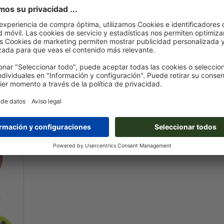
ción
Cintas métricas
Accesorios p