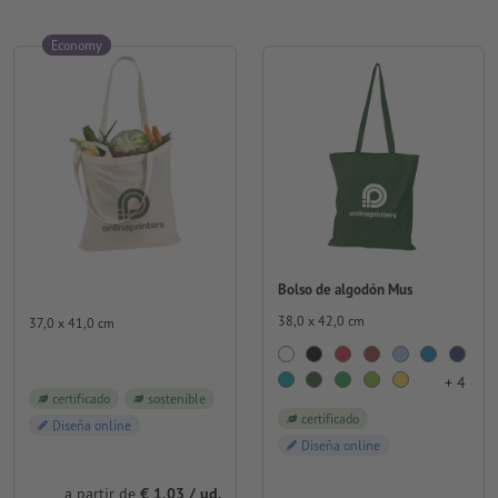
Economy
Bolso de algodón Mus
38,0 x 42,0 cm
37,0 x 41,0 cm
+ 4
certificado
sostenible
certificado
Diseña online
Diseña online
a partir de
€ 1,03 / ud.