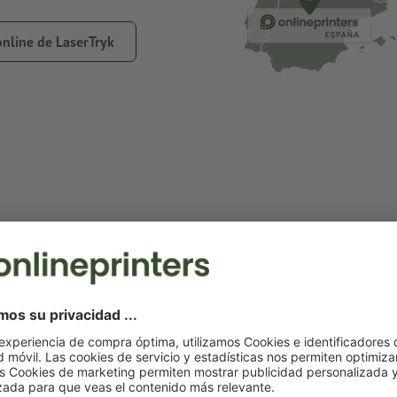
online de LaserTryk
Más de 1,3 millones de clientes
Apoyamos con pasión tus proyectos más importantes para
tu completa satisfacción.