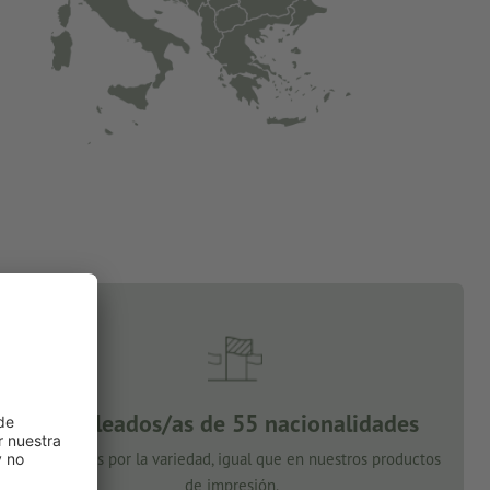
Empleados/as de 55 nacionalidades
Apostamos por la variedad, igual que en nuestros productos
de impresión.