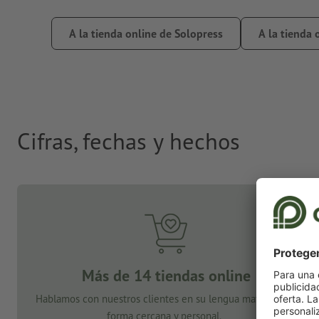
A la tienda online de Solopress
A la tienda 
Cifras, fechas y hechos
Más de 14 tiendas online
Hablamos con nuestros clientes en su lengua materna. De
forma cercana y personal.