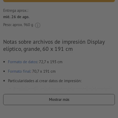
Entrega aprox.:
mié. 26 de ago.
Peso: aprox.
960 g
Notas sobre archivos de impresión Display
elíptico, grande, 60 x 191 cm
Formato de datos
: 72,7 x 193 cm
Formato
final
: 70,7 x 191 cm
Particularidades al crear datos de impresión:
Nota: tu motivo se coloca automáticamente en el reverso;
solo tienes que subirlo y nosotros nos encargamos del resto.
Mostrar más
Distancia de seguridad:
10 mm distancia de los
textos/información hasta el borde del formato final. Esto evita
el corte indeseado.