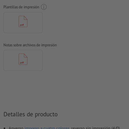
Plantillas de impresión
tamaño de fuente: mínimo 8 puntos
Resolución:
300 dpi
Las fuentes
han de estar completamente incrustadas o
convertidas en curvas
Notas sobre archivos de impresión
Modo de color:
CMYK, FOGRA51 (PSO Coated v3) para papeles
estucados, FOGRA52 (PSO Uncoated v3 FOGRA52) para papel
no cuché
No corregimos las
faltas de ortografía y de sintaxis
No corregimos los
ajustes de sobreimpresión
Los
comentarios
serán eliminados y no se imprimen
El contenido en los
campos de formulario
se imprime
Detalles de producto
¿Cómo creo archivos de impresión correctamente?
Anverso
impreso a cuatro colores
, reverso sin impresión (4/0)