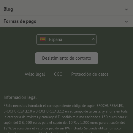
Prensa
Formas de pago
Blog
Empleo y carrera
Envío
Tutoriales de Photoshop
Formas de pago
Protección del medio ambiente
Reclamación
Tutoriales de InDesign
Pago anticipado
Contacto
España
Programa Premium
Fuentes y Herramientas
FAQ
Marketing
Desistimiento de contrato
Aviso legal
CGC
Protección de datos
Información legal
1
Solo necesitas introducir el correspondiente código de cupón BROCHURESALE8,
BROCHURESALE10 o BROCHURESALE12 en el campo de la cesta, ¡y ahorra en toda
la categoría de revistas y catálogos! El pedido mínimo asciende a 150 euros para el
cupón del 8 %, 500 euros para el cupón del 10 %, y 1.200 euros para el cupón del
12 %. Se considera el valor de pedido sin IVA incluido. Se puede utilizar un solo