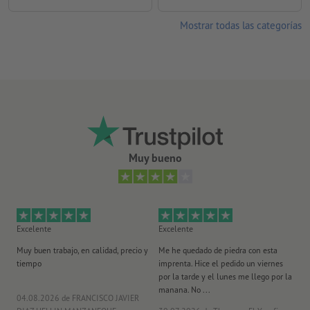
Mostrar todas las categorías
Muy bueno
Excelente
Excelente
Ex
Muy buen trabajo, en calidad, precio y
Me he quedado de piedra con esta
Se
tiempo
imprenta. Hice el pedido un viernes
pl
por la tarde y el lunes me llego por la
manana. No ...
04.08.2026
de FRANCISCO JAVIER
29