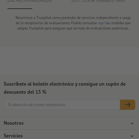
DIAZ HELLIN MANZANEQUE
30.07.2026
de Thouraya El Yousfi
Or
Recurrimos a Trustpilot como prestador de servicios independiente a cargo
de la recopilación de evaluaciones. Podrás consultar
aquí
las medidas que
adopta Trustpilot para asegurar que se trata de evaluaciones auténticas.
Suscríbete al boletín electrónico y consigue un cupón de
descuento del 15 %
Nosotros
Empresa
Servicios