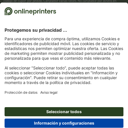
código de cupón por pedido. Canjeable varias veces. No canjeable por dinero en
efectivo. No acumulable con otras promociones. La promoción es válida hasta el
31/08/2026 inclusive.
2
Primero recibes un correo electrónico en el que puedes confirmar tu suscripción al
boletín haciendo clic. Entonces te enviamos el código de descuento y, en el futuro,
nuestro boletín. Por supuesto, te puedes dar de baja en cualquier momento. Importe
máximo del descuento: 150 € del valor del pedido (sin IVA). Canjeable sólo una vez.
Sin pedido mínimo. No canjeable por dinero en efectivo. No acumulable con otras
promociones ni códigos de descuento.
La validez del cupón es de seis semanas tras
la recepción.
3
Solo necesitas introducir el código de cupón CALENDARS10-26 en el campo de la
cesta, y ahorra en productos seleccionados. Sin pedido mínimo. Canjeable varias
veces. No canjeable por dinero en efectivo. No acumulable con otras promociones.
La promoción es válida hasta el 31/08/2026 inclusive.
4
Solo necesitas introducir el código de cupón en el campo de la cesta, y ahorra en
productos seleccionados. Sin pedido mínimo. Canjeable varias veces. No canjeable
por dinero en efectivo. No acumulable con otras promociones. La promoción es
válida hasta el 31/08/2026 inclusive.