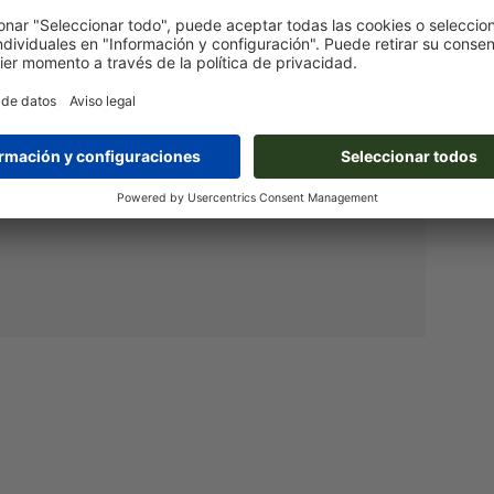
l Use License
html
), fichero readme en el archivo zip