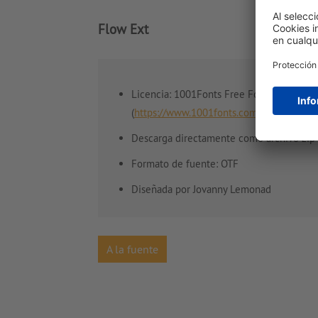
Flow Ext
Licencia: 1001Fonts Free For Commercia
(
https://www.1001fonts.com/licenses/ffc.
Descarga directamente como archivo zip
Formato de fuente: OTF
Diseñada por Jovanny Lemonad
A la fuente