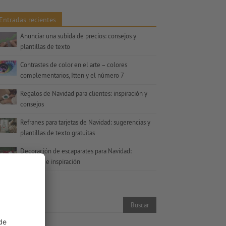
Entradas recientes
Anunciar una subida de precios: consejos y
plantillas de texto
Contrastes de color en el arte – colores
complementarios, Itten y el número 7
Regalos de Navidad para clientes: inspiración y
consejos
Refranes para tarjetas de Navidad: sugerencias y
plantillas de texto gratuitas
Decoración de escaparates para Navidad:
Consejos e inspiración