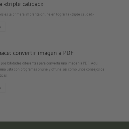
la «triple calidad»
rs es la primera imprenta online en lograr la «triple calidad»
s
hace: convertir imagen a PDF
posibilidades diferentes para convertir una imagen a PDF. Aquí
una lista con programas online y offline, así como unos consejos de
icas.
s