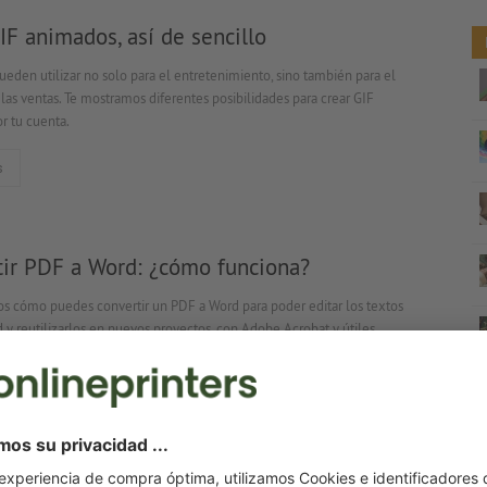
IF animados, así de sencillo
ueden utilizar no solo para el entretenimiento, sino también para el
las ventas. Te mostramos diferentes posibilidades para crear GIF
r tu cuenta.
s
tir PDF a Word: ¿cómo funciona?
s cómo puedes convertir un PDF a Word para poder editar los textos
d y reutilizarlos en nuevos proyectos, con Adobe Acrobat y útiles
line.
s