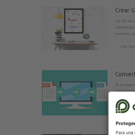
Crear G
Los GIF se p
marketing y 
animados po
Leer má
Conver
Te mostramo
con facilida
servicios on
Leer má