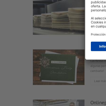
Compar
Sin encuader
folleto. A c
explicamos 
Leer má
Modelos
Las fiestas
algunas pers
cambiarlo!
Leer má
Onlinep