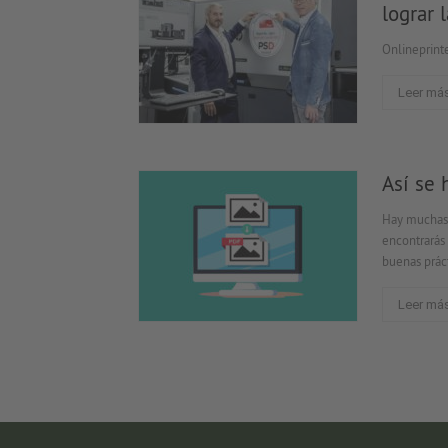
lograr 
Onlineprinte
Leer má
Así se 
Hay muchas 
encontrarás 
buenas práct
Leer má