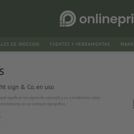
ALES DE INDESIGN
FUENTES Y HERRAMIENTAS
MARK
S
ht sign & Co. en uso
qué significan los signos de copyright y co. y mostramos cómo
correctamente en un contexto tipográfico.
s