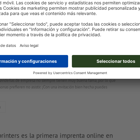
ación de tipos de encuadernación
nación, los papeles sueltos no conforman un libro, una revista, ni un
ontinuación te presentamos distintos tipos de encuadernación y te
cómo seleccionar el adecuado para tu impreso.
s
 para invitaciones navideñas
 navideñas de empresa no siempre tienen muy buena fama, por lo que
onas prefieren no asistir. ¡Con una invitación bien hecha puedes
s
rinters es la primera imprenta online en