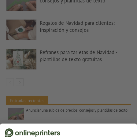
consejos y plantillas de texto
Regalos de Navidad para clientes:
inspiración y consejos
Refranes para tarjetas de Navidad -
plantillas de texto gratuitas
Entradas recientes
Anunciar una subida de precios: consejos y plantillas de texto
Contrastes de color en el arte – colores complementarios, Itten y el número 7