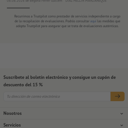
08.08.2026
de Begoña Ferrer Guillem
DIAZ HELLIN MANZANEQUE
30
Recurrimos a Trustpilot como prestador de servicios independiente a cargo
de la recopilación de evaluaciones. Podrás consultar
aquí
las medidas que
adopta Trustpilot para asegurar que se trata de evaluaciones auténticas.
Suscríbete al boletín electrónico y consigue un cupón de
descuento del 15 %
Nosotros
Empresa
Servicios