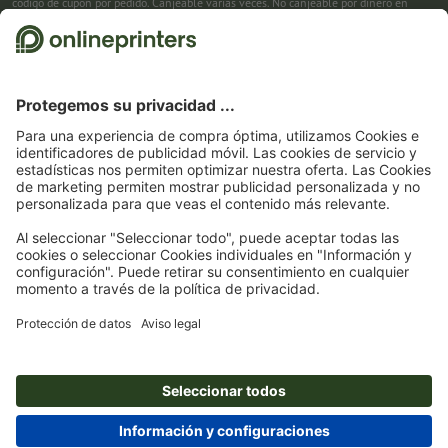
código de cupón por pedido. Canjeable varias veces. No canjeable por dinero en
efectivo. No acumulable con otras promociones. La promoción es válida hasta el
31/08/2026 inclusive.
2
Primero recibes un correo electrónico en el que puedes confirmar tu suscripción al
boletín haciendo clic. Entonces te enviamos el código de descuento y, en el futuro,
nuestro boletín. Por supuesto, te puedes dar de baja en cualquier momento. Importe
máximo del descuento: 150 € del valor del pedido (sin IVA). Canjeable sólo una vez.
Sin pedido mínimo. No canjeable por dinero en efectivo. No acumulable con otras
promociones ni códigos de descuento.
La validez del cupón es de seis semanas tras
la recepción.
3
Solo necesitas introducir el código de cupón CALENDARS10-26 en el campo de la
cesta, y ahorra en productos seleccionados. Sin pedido mínimo. Canjeable varias
veces. No canjeable por dinero en efectivo. No acumulable con otras promociones.
La promoción es válida hasta el 31/08/2026 inclusive.
4
Solo necesitas introducir el código de cupón en el campo de la cesta, y ahorra en
productos seleccionados. Sin pedido mínimo. Canjeable varias veces. No canjeable
por dinero en efectivo. No acumulable con otras promociones. La promoción es
válida hasta el 31/08/2026 inclusive.