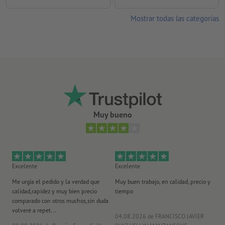
Mostrar todas las categorías
Muy bueno
Excelente
Excelente
Ex
Me urgía el pedido y la verdad que
Muy buen trabajo, en calidad, precio y
Me
calidad,rapidez y muy bien precio
tiempo
im
comparado con otros muchos,sin duda
po
volveré a repet...
ma
04.08.2026
de FRANCISCO JAVIER