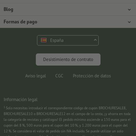
Prensa
Formas de pago
Blog
Empleo y carrera
Envío
Tutoriales de Photoshop
Formas de pago
Protección del medio ambiente
Reclamación
Tutoriales de InDesign
Pago anticipado
Contacto
España
Programa Premium
Fuentes y Herramientas
FAQ
Marketing
Desistimiento de contrato
Aviso legal
CGC
Protección de datos
Información legal
1
Solo necesitas introducir el correspondiente código de cupón BROCHURESALE8,
BROCHURESALE10 o BROCHURESALE12 en el campo de la cesta, ¡y ahorra en toda
la categoría de revistas y catálogos! El pedido mínimo asciende a 150 euros para el
cupón del 8 %, 500 euros para el cupón del 10 %, y 1.200 euros para el cupón del
12 %. Se considera el valor de pedido sin IVA incluido. Se puede utilizar un solo