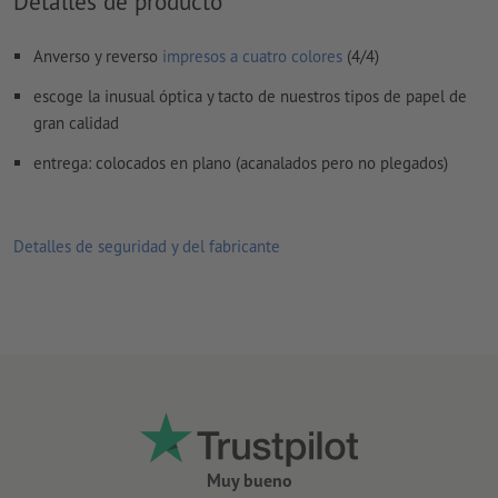
Detalles de producto
No corregimos las
faltas de ortografía y de sintaxis
Anverso y reverso
impresos a cuatro colores
(4/4)
No corregimos los
ajustes de sobreimpresión
escoge la inusual óptica y tacto de nuestros tipos de papel de
Los
comentarios
serán eliminados y no se imprimen
gran calidad
El contenido en los
campos de formulario
se imprime
entrega: colocados en plano (acanalados pero no plegados)
¿Cómo creo archivos de impresión correctamente?
Detalles de seguridad y del fabricante
Muy bueno