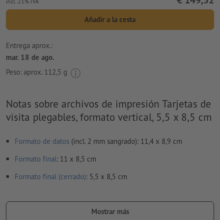
€ 149,52
incl. 21% IVA
Añadir a la cesta
Entrega aprox.:
mar. 18 de ago.
Peso: aprox.
112,5 g
Notas sobre archivos de impresión Tarjetas de
visita plegables, formato vertical, 5,5 x 8,5 cm
Formato de datos
(incl. 2 mm sangrado): 11,4 x 8,9 cm
Formato
final
: 11 x 8,5 cm
Formato final (cerrado)
: 5,5 x 8,5 cm
Particularidades al crear datos de impresión:
Por favor, no nos envíes páginas sueltas. Envíanos el anverso
Mostrar más