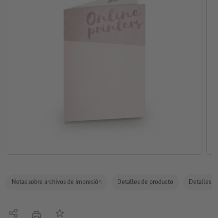
Notas sobre archivos de impresión
Detalles de producto
Detalles de
Compartir
Añadir a lista de favoritos
imprimir