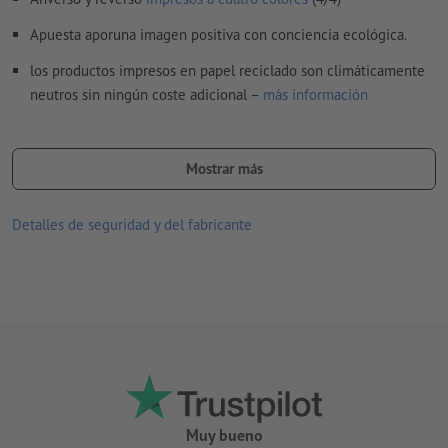
Apuesta aporuna imagen positiva con conciencia ecológica.
¿Cómo creo archivos de impresión correctamente?
los productos impresos en papel reciclado son climáticamente
neutros sin ningún coste adicional –
más información
se puede escribir e imprimir después
¿Cuál es el papel correcto? Nuestra
muestra de tarjetas de
Mostrar más
visita
te ayuda
Detalles de seguridad y del fabricante
Muy bueno