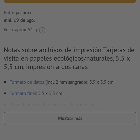
Entrega aprox.:
mié. 19 de ago.
Peso: aprox.
91 g
Notas sobre archivos de impresión Tarjetas de
visita en papeles ecológicos/naturales, 5,5 x
5,5 cm, impresión a dos caras
Formato de datos
(incl. 2 mm sangrado): 5,9 x 5,9 cm
Formato
final
: 5,5 x 5,5 cm
Particularidades al crear datos de impresión:
para que el motivo no se vea cabeza abajo en el producto
Mostrar más
impreso acabado, se deberá tener cuidado con la
dirección de lectura
en los datos de impresión