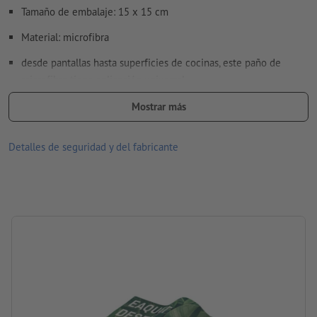
Tamaño de embalaje: 15 x 15 cm
Material: microfibra
desde pantallas hasta superficies de cocinas, este paño de
microfibra tiene aplicación universal
con estructura afelpada y refuerzo en los dobladillos
Mostrar más
de preferencia utilizar levemente humedecido
Detalles de seguridad y del fabricante
en superficies delicadas, primero probar en lugar poco
visible
los insertos estándar con instrucciones de uso y cuidado se
incluyen en alemán o inglés
Parte trasera: blanca
Embalaje: Embalaje individual: bolsa de polietileno reciclable
procesamiento: impresión digital
Área de impresión: en el anverso