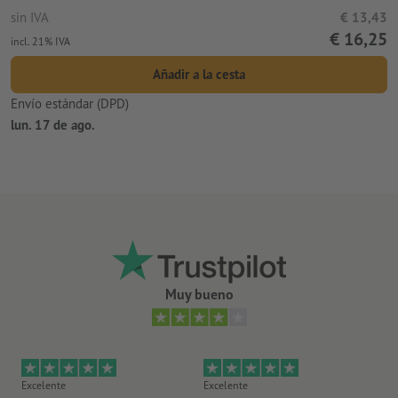
sin IVA
€ 13,43
€ 16,25
incl. 21% IVA
Añadir a la cesta
Envío estándar (DPD)
lun. 17 de ago.
Muy bueno
Excelente
Excelente
Ex