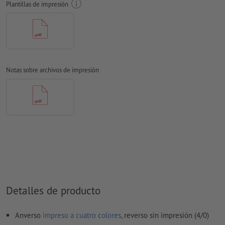
Plantillas de impresión
Aplicar a todo el perímetro 20 mm
sangrado
, las informaciones
importantes deben tener al menos 20 mm de separación
respecto del borde del formato final
Resolución:
300 dpi
Notas sobre archivos de impresión
Las fuentes
han de estar completamente incrustadas o
convertidas en curvas
tamaño de fuente: mínimo 7 puntos
No corregimos las
faltas de ortografía y de sintaxis
No corregimos los
ajustes de sobreimpresión
Los
comentarios
serán eliminados y no se imprimen
El contenido en los
campos de formulario
se imprime
Detalles de producto
¿Cómo creo archivos de impresión correctamente?
Anverso
impreso a cuatro colores
, reverso sin impresión (4/0)