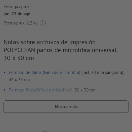
Entrega aprox.:
jue. 27 de ago.
Peso: aprox.
2,2 kg
Notas sobre archivos de impresión
POLYCLEAN paños de microfibra universal,
30 x 30 cm
Formato de datos (Paño de microfibra)
(incl. 20 mm sangrado):
34 x 34 cm
Formato
final (Paño de microfibra)
: 30 x 30 cm
Particularidades al crear datos de impresión:
Mostrar más
Ten en cuenta que automáticamente colocaremos en tu
producto una pequeña línea de texto con más información.
En las hojas de datos encontrarás la posición y más detalles.
Ten en cuenta que la posición puede variar ligeramente.